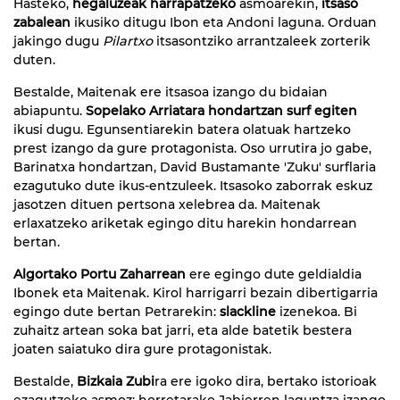
Hasteko,
hegaluzeak harrapatzeko
asmoarekin,
itsaso
zabalean
ikusiko ditugu Ibon eta Andoni laguna. Orduan
jakingo dugu
Pilartxo
itsasontziko arrantzaleek zorterik
duten.
Bestalde, Maitenak ere itsasoa izango du bidaian
abiapuntu.
Sopelako Arriatara hondartzan surf egiten
ikusi dugu. Egunsentiarekin batera olatuak hartzeko
prest izango da gure protagonista. Oso urrutira jo gabe,
Barinatxa hondartzan, David Bustamante 'Zuku' surflaria
ezagutuko dute ikus-entzuleek. Itsasoko zaborrak eskuz
jasotzen dituen pertsona xelebrea da. Maitenak
erlaxatzeko ariketak egingo ditu harekin hondarrean
bertan.
Algortako Portu Zaharrean
ere egingo dute geldialdia
Ibonek eta Maitenak. Kirol harrigarri bezain dibertigarria
egingo dute bertan Petrarekin:
slackline
izenekoa. Bi
zuhaitz artean soka bat jarri, eta alde batetik bestera
joaten saiatuko dira gure protagonistak.
Bestalde,
Bizkaia Zubi
ra ere igoko dira, bertako istorioak
ezagutzeko asmoz; horretarako Jabierren laguntza izango