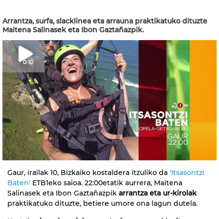
Arrantza, surfa, slacklinea eta arrauna praktikatuko dituzte
Maitena Salinasek eta Ibon Gaztañazpik.
0:10
Gaur, irailak 10, Bizkaiko kostaldera itzuliko da
'Itsasontzi
Baten'
ETB1eko saioa. 22:00etatik aurrera, Maitena
Salinasek eta Ibon Gaztañazpik
arrantza eta ur-kirolak
praktikatuko dituzte, betiere umore ona lagun dutela.