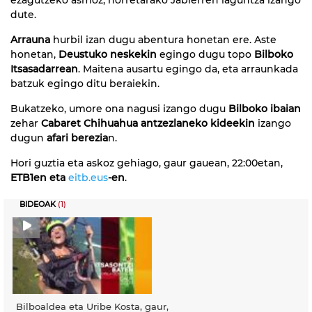
dute.
Arrauna
hurbil izan dugu abentura honetan ere. Aste
honetan,
Deustuko neskekin
egingo dugu topo
Bilboko
Itsasadarrean
. Maitena ausartu egingo da, eta arraunkada
batzuk egingo ditu beraiekin.
Bukatzeko, umore ona nagusi izango dugu
Bilboko ibaian
zehar
Cabaret Chihuahua antzezlaneko kideekin
izango
dugun
afari berezia
n.
Hori guztia eta askoz gehiago, gaur gauean, 22:00etan,
ETB1en eta
eitb.eus
-en
.
BIDEOAK
(1)
Bilboaldea eta Uribe Kosta, gaur,