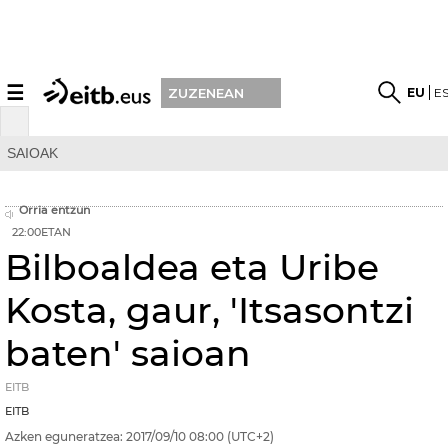
☰
EU
E
ZUZENEAN
SAIOAK
Orria entzun
22:00ETAN
Bilboaldea eta Uribe
Kosta, gaur, 'Itsasontzi
baten' saioan
EITB
EITB
Azken eguneratzea:
2017/09/10
08:00
(UTC+2)