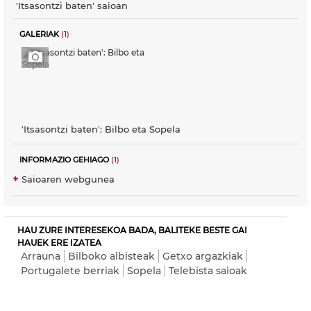
'Itsasontzi baten' saioan
GALERIAK
(1)
'Itsasontzi baten': Bilbo eta Sopela
INFORMAZIO GEHIAGO
(1)
Saioaren webgunea
HAU ZURE INTERESEKOA BADA, BALITEKE BESTE GAI
HAUEK ERE IZATEA
Arrauna
Bilboko albisteak
Getxo argazkiak
Portugalete berriak
Sopela
Telebista saioak