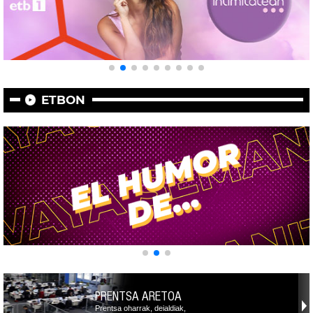
ETBON
PRENTSA ARETOA
Prentsa oharrak, deialdiak,