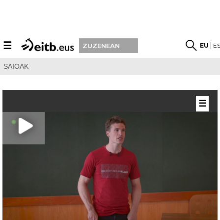
☰
EU
E
ZUZENEAN
SAIOAK
☰