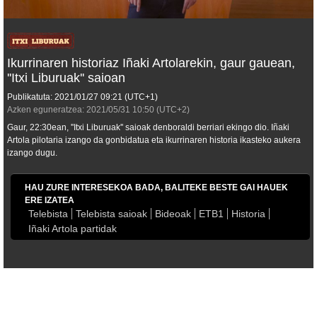
Ikurrinaren historiaz Iñaki Artolarekin, gaur gauean,
''Itxi Liburuak'' saioan
Publikatuta:
2021/01/27
09:21
(UTC+1)
Azken eguneratzea:
2021/05/31
10:50
(UTC+2)
Gaur, 22:30ean, ''Itxi Liburuak'' saioak denboraldi berriari ekingo dio. Iñaki
Artola pilotaria izango da gonbidatua eta ikurrinaren historia ikasteko aukera
izango dugu.
HAU ZURE INTERESEKOA BADA, BALITEKE BESTE GAI HAUEK
ERE IZATEA
Telebista
Telebista saioak
Bideoak
ETB1
Historia
Iñaki Artola partidak