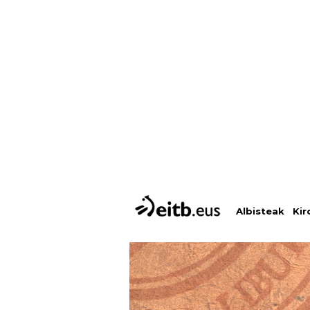
Albisteak
Kir