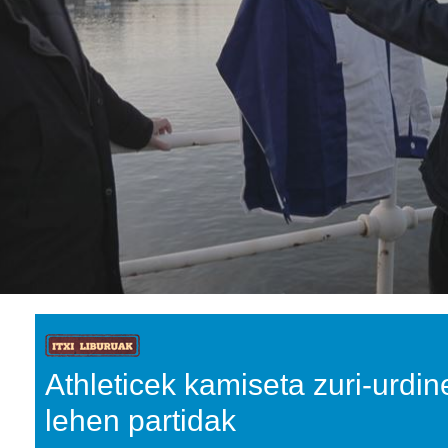
Athleticek kamiseta zuri-urdin
lehen partidak