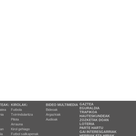
GAZTEA
TEAK:
KIROLAK:
BIDEO MULTIMEDIA
EGURALDIA
tatea
Futbola
Bideoak
TRAFIKOA
ia
Txirrindularitza
Argazkiak
HAUTESKUNDEAK
Pilota
Audioak
ZOZKETAK DOAN
LOTERIA
Arrauna
PARTE HARTU
ran
Kirol gehiago
GAI INTERESGARRIAK
ia
Futbol sailkapenak
HERRIAK ETA HIRIAK