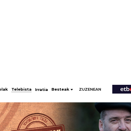
ZUZENEAN
Telebista
Besteak
olak
Irratia