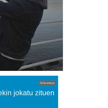
Orria entzun
ekin jokatu zituen