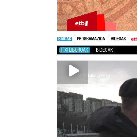
SAIOAK
PROGRAMAZIOA
BIDEOAK
ITXI LIBURUAK
BIDEOAK