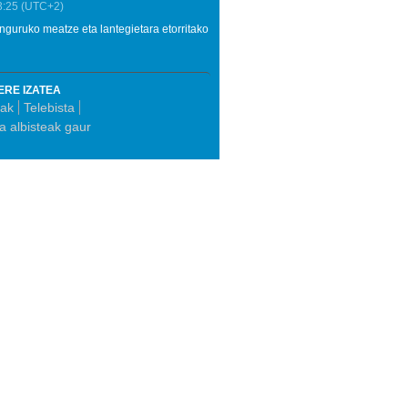
3:25
(UTC+2)
 inguruko meatze eta lantegietara etorritako
ERE IZATEA
eak
Telebista
ia albisteak gaur