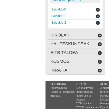
habitacion_para_dos
Saioak L-O
Saioak P-T
Saioak U-Z
KIROLAK
HAUTESKUNDEAK
EITB TALDEA
KOSMOS
IRRATIA
TELEBISTA:
IRRATIA:
ALBIS
Programazioa
Euskadi Irratia
Aktuali
Telebista Programak
Radio Euskadi
Ekonom
Bideoak
Radio Vitoria
Politika
Gaztea
Kultura
EITB Musika
Ikusmi
EiTB Euskal kantak
Egurald