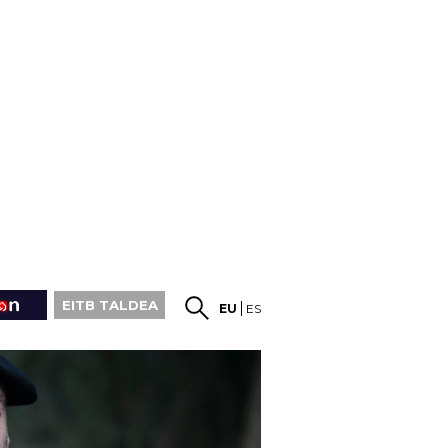
EITB TALDEA
EU
ES