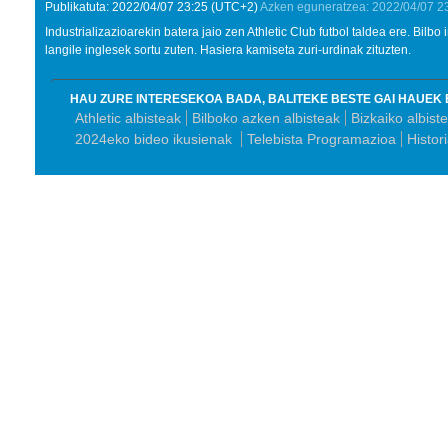
Publikatuta:
2022/04/07
23:25
(UTC+2)
Azken eguneratzea:
2022/04/07
2
Industrializazioarekin batera jaio zen Athletic Club futbol taldea ere. Bilbo
langile inglesek sortu zuten. Hasiera kamiseta zuri-urdinak zituzten.
HAU ZURE INTERESEKOA BADA, BALITEKE BESTE GAI HAUEK 
Athletic albisteak
Bilboko azken albisteak
Bizkaiko albist
2024eko bideo ikusienak
Telebista Programazioa
Histor