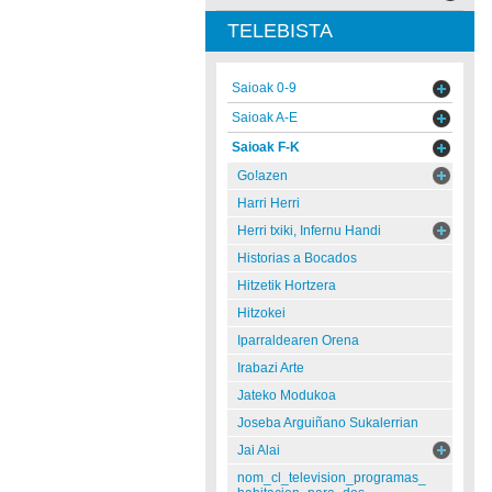
TELEBISTA
Saioak 0-9
Saioak A-E
Saioak F-K
Go!azen
Harri Herri
Herri txiki, Infernu Handi
Historias a Bocados
Hitzetik Hortzera
Hitzokei
Iparraldearen Orena
Irabazi Arte
Jateko Modukoa
Joseba Arguiñano Sukalerrian
Jai Alai
nom_cl_television_programas_