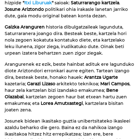
hizpide
"
Itxi Liburuak
"
saioak:
Saturrarango kartzela
.
Josune Ariztondo
politikari ohia irakasle lanetan jarriko
dute, gaia modu original batean konta dezan.
Gaizka Aranguren
historia dibulgatzaileak lagunduta,
Saturraranera joango dira. Besteak beste, kartzela hori
nola zegoen kokatuta kontatuko diete, eta kartzelako
leku ilunena, zigor ziega, irudikatuko dute. Oinak beti
urpean izatera behartzen zuen zigor ziegak.
Arangurenek ez ezik, beste hainbat adituk ere lagunduko
diote Ariztondori erronkari aurre egiten. Tartean izango
dira, besteak beste, honako hauek:
Arantza Ugarte
kazetaria;
Garazi Lizaso
arkitekto teknikoa;
Mari Campos
,
haur zela kartzelan bizi izandako emakumea;
Bene
Olazabal
, kartzelan zegoen haur bat etxean hartu zuen
emakumea; eta
Lorea Amutxastegi
, kartzelara bisitan
joaten zena.
Josunek bidean ikasitako guztia unibertsitateko ikasleei
azaldu beharko die gero. Baina ez da nahikoa izango
ikasitakoa hitzez hitz errepikatzea; izan ere, bere