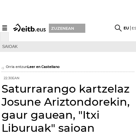
☰
EU
E
ZUZENEAN
SAIOAK
Orria entzun
Leer en Castellano
22:30EAN
Saturrarango kartzelaz
Josune Ariztondorekin,
gaur gauean, "Itxi
Liburuak" saioan