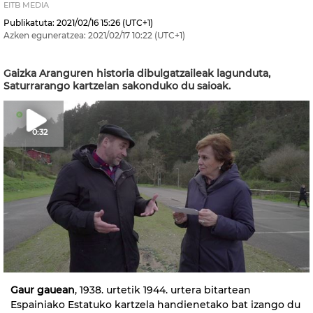
EITB MEDIA
Publikatuta:
2021/02/16
15:26
(UTC+1)
Azken eguneratzea:
2021/02/17
10:22
(UTC+1)
Gaizka Aranguren historia dibulgatzaileak lagunduta,
Saturrarango kartzelan sakonduko du saioak.
0:32
Gaur gauean
, 1938. urtetik 1944. urtera bitartean
Espainiako Estatuko kartzela handienetako bat izango du