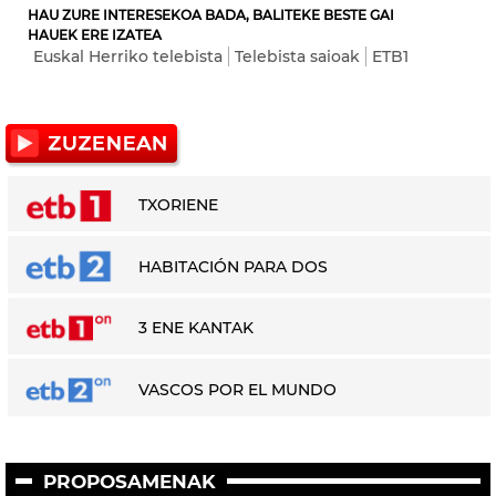
HAU ZURE INTERESEKOA BADA, BALITEKE BESTE GAI
HAUEK ERE IZATEA
Euskal Herriko telebista
Telebista saioak
ETB1
TXORIENE
HABITACIÓN PARA DOS
3 ENE KANTAK
VASCOS POR EL MUNDO
PROPOSAMENAK