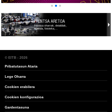
PRENTSA ARETOA
Prentsa oharrak, deialdiak,
agenda, fototeka,…
© EITB - 2026
Pribatutasun Ataria
Lege Oharra
Cookien erabilera
Cookien konfigurazioa
Gardentasuna