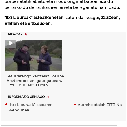
bizipenetatik abiatu eta modu original batean azaldu
beharko du dena, ikasleen arreta bereganatu nahi badu.
"Itxi Liburuak" asteazkenetan
izaten da ikusgai,
22:30ean,
ETB1en eta eitb.eus-en
.
BIDEOAK
(1)
Saturrarango kartzelaz Josune
Ariztondorekin, gaur gauean,
''Itxi Liburuak'' saioan
INFORMAZIO GEHIAGO
(2)
"Itxi Liburuak" saioaren
Aurreko atalak EITB Nahi
webgunea