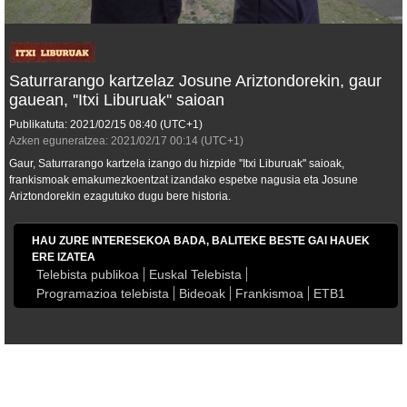
Saturrarango kartzelaz Josune Ariztondorekin, gaur
gauean, ''Itxi Liburuak'' saioan
Publikatuta:
2021/02/15
08:40
(UTC+1)
Azken eguneratzea:
2021/02/17
00:14
(UTC+1)
Gaur, Saturrarango kartzela izango du hizpide ''Itxi Liburuak'' saioak,
frankismoak emakumezkoentzat izandako espetxe nagusia eta Josune
Ariztondorekin ezagutuko dugu bere historia.
HAU ZURE INTERESEKOA BADA, BALITEKE BESTE GAI HAUEK
ERE IZATEA
Telebista publikoa
Euskal Telebista
Programazioa telebista
Bideoak
Frankismoa
ETB1