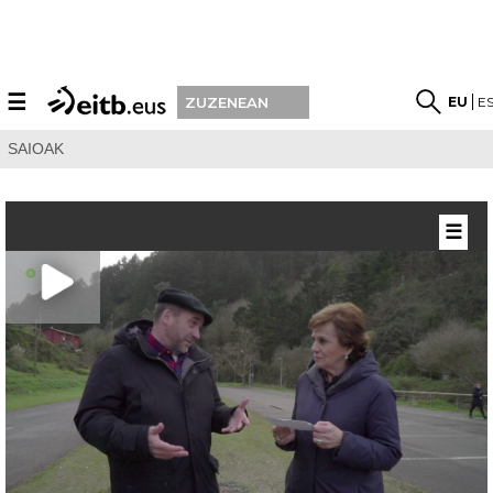
☰
EU
E
ZUZENEAN
SAIOAK
☰