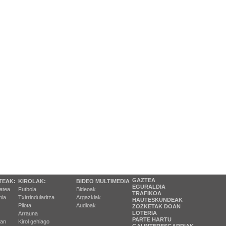
GAZTEA
TEAK:
KIROLAK:
BIDEO MULTIMEDIA
EGURALDIA
tatea
Futbola
Bideoak
TRAFIKOA
ia
Txirrindularitza
Argazkiak
HAUTESKUNDEAK
Pilota
Audioak
ZOZKETAK DOAN
LOTERIA
Arrauna
PARTE HARTU
ran
Kirol gehiago