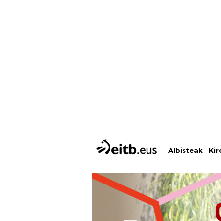
Albisteak
Kir