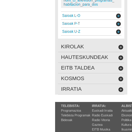
nom_cl_television_programas_
habitacion_para_dos
Saioak L-O
Saioak P-T
Saioak U-Z
KIROLAK
HAUTESKUNDEAK
EITB TALDEA
KOSMOS
IRRATIA
TELEBISTA:
IRRATIA:
ALBIS
Programazioa
Euskadi Irratia
Aktuali
Telebista Programak
Radio Euskadi
Ekonom
Bideoak
Radio Vitoria
Politika
Gaztea
Kultura
EITB Musika
Ikusmi