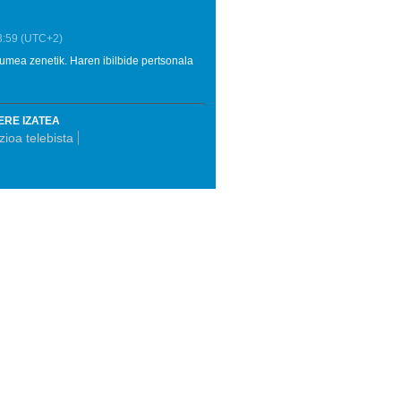
3:59
(UTC+2)
io umea zenetik. Haren ibilbide pertsonala
ERE IZATEA
ioa telebista