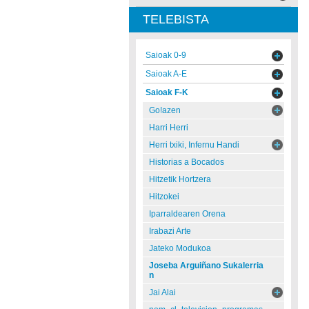
TELEBISTA
Saioak 0-9
Saioak A-E
Saioak F-K
Go!azen
Harri Herri
Herri txiki, Infernu Handi
Historias a Bocados
Hitzetik Hortzera
Hitzokei
Iparraldearen Orena
Irabazi Arte
Jateko Modukoa
Joseba Arguiñano Sukalerria
n
Jai Alai