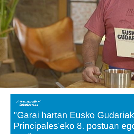
''Garai hartan Eusko Gudariak
Principales'eko 8. postuan eg