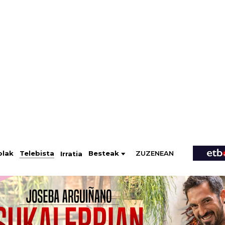
ZUZENEAN
Telebista
Besteak
olak
Irratia