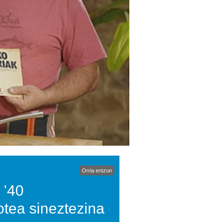
Orria entzun
 '40
otea sineztezina