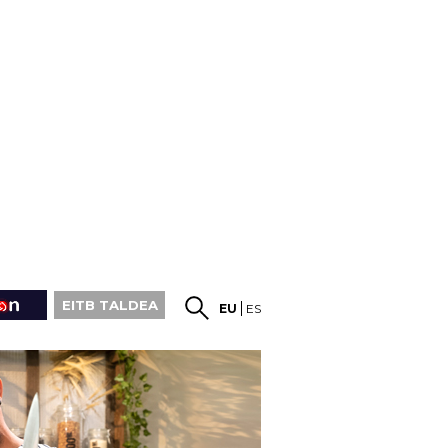
EITB TALDEA
EU
ES