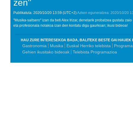
zen''
Publikatuta:
2020/10/20
13:59
(UTC+2)
Azken eguneratzea:
2020/10/20
1
''Musika-saltsero'' izan da beti Alex Irizar, denetarik probatzea gustatu za
eta profesionala nolakoa izan den kontatu digu gaurkoan; ikusi bideoa!
HAU ZURE INTERESEKOA BADA, BALITEKE BESTE GAI HAUEK 
Gastronomia
Musika
Euskal Herriko telebista
Programaz
Gehien ikusitako bideoak
Telebista Programazioa