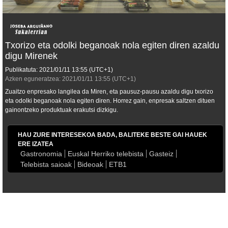
Txorizo eta odolki beganoak nola egiten diren azaldu
digu Mirenek
Publikatuta:
2021/01/11
13:55
(UTC+1)
Azken eguneratzea:
2021/01/11
13:55
(UTC+1)
Zuaitzo enpresako langilea da Miren, eta pausuz-pausu azaldu digu txorizo
eta odolki beganoak nola egiten diren. Horrez gain, enpresak saltzen dituen
gainontzeko produktuak erakutsi dizkigu.
HAU ZURE INTERESEKOA BADA, BALITEKE BESTE GAI HAUEK
ERE IZATEA
Gastronomia
Euskal Herriko telebista
Gasteiz
Telebista saioak
Bideoak
ETB1