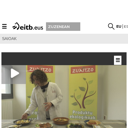
☰
EU
E
ZUZENEAN
SAIOAK
☰