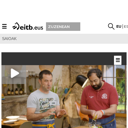
☰
EU
E
ZUZENEAN
SAIOAK
☰