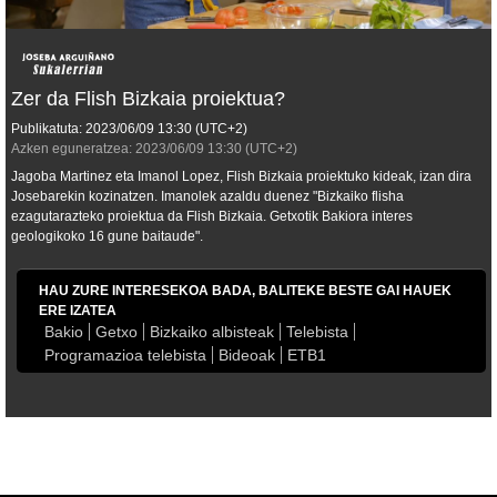
Zer da Flish Bizkaia proiektua?
Publikatuta:
2023/06/09
13:30
(UTC+2)
Azken eguneratzea:
2023/06/09
13:30
(UTC+2)
Jagoba Martinez eta Imanol Lopez, Flish Bizkaia proiektuko kideak, izan dira
Josebarekin kozinatzen. Imanolek azaldu duenez "Bizkaiko flisha
ezagutarazteko proiektua da Flish Bizkaia. Getxotik Bakiora interes
geologikoko 16 gune baitaude".
HAU ZURE INTERESEKOA BADA, BALITEKE BESTE GAI HAUEK
ERE IZATEA
Bakio
Getxo
Bizkaiko albisteak
Telebista
Programazioa telebista
Bideoak
ETB1