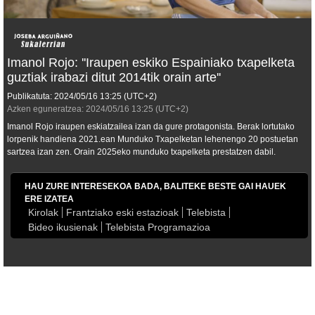
Imanol Rojo: ''Iraupen eskiko Espainiako txapelketa
guztiak irabazi ditut 2014tik orain arte''
Publikatuta:
2024/05/16
13:25
(UTC+2)
Azken eguneratzea:
2024/05/16
13:25
(UTC+2)
Imanol Rojo iraupen eskiatzailea izan da gure protagonista. Berak lortutako
lorpenik handiena 2021.ean Munduko Txapelketan lehenengo 20 postuetan
sartzea izan zen. Orain 2025eko munduko txapelketa prestatzen dabil.
HAU ZURE INTERESEKOA BADA, BALITEKE BESTE GAI HAUEK
ERE IZATEA
Kirolak
Frantziako eski estazioak
Telebista
Bideo ikusienak
Telebista Programazioa