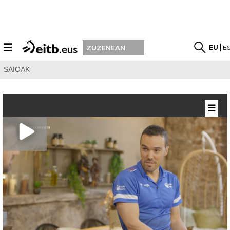
☰
EU
E
ZUZENEAN
SAIOAK
☰