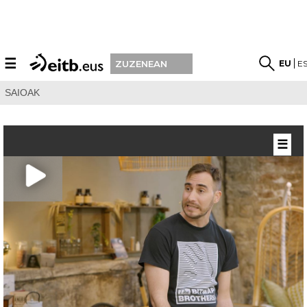
☰
EU
E
ZUZENEAN
SAIOAK
☰