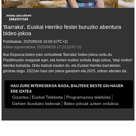
'Barraka', Euskal Herriko festei buruzko abentura
bideo-jokoa
Publikatuta:
2025/06/16
16:00
(UTC+2)
Azken eguneratzea:
2025/06/16
17:23
(UTC+2)
Ibai Aizpurua bideo-joko sortzaileak 'Barraka' bideo-jokoa sortu du.
Plastilinazko osagaiak egin, eta horien irudiez sortuta dago jokoa, 'stop motion'
teknika baliatuta. Ordu batzuk irauten du, eta Euskal Herriko barraketan
girotuta dago. 2022an hasi zen jokoa garatzen eta 2025. urtean aterako da.
HAU ZURE INTERESEKOA BADA, BALITEKE BESTE GAI HAUEK
ERE IZATEA
Gizartea
Euskal Telebista
Programazioa telebista
Gehien ikusitako bideoak
Bideo-jokoak azken ordukoa