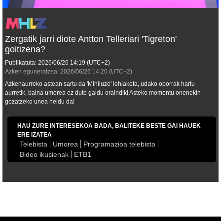
Zergatik jarri diote Antton Telleriari 'Tigreton'
goitizena?
Publikatuta:
2026/06/26
14:19
(UTC+2)
Azken eguneratzea:
2026/06/26
14:20
(UTC+2)
Azkenaurreko astean sartu da 'Mihiluze' lehiaketa, udako oporrak hartu
aurretik, baina umorea ez dute galdu oraindik! Asteko momentu onenekin
gozatzeko unea heldu da!
HAU ZURE INTERESEKOA BADA, BALITEKE BESTE GAI HAUEK
ERE IZATEA
Telebista
Umorea
Programazioa telebista
Bideo ikusienak
ETB1