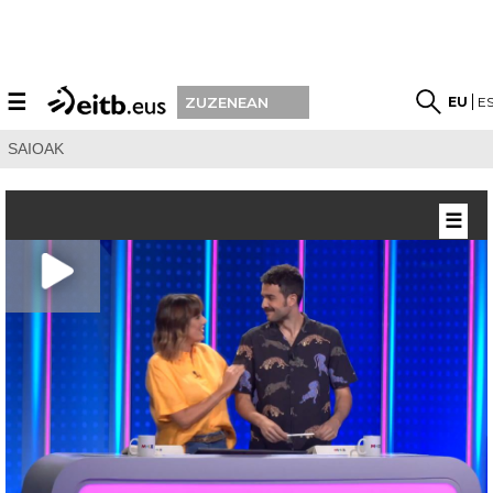
☰
EU
E
ZUZENEAN
SAIOAK
☰