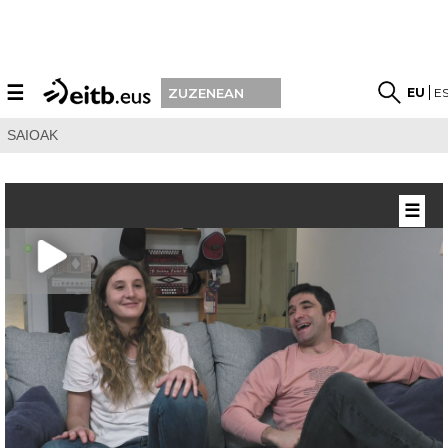
☰
EU
E
ZUZENEAN
SAIOAK
☰