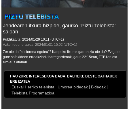
Jendearen itxura hizpide, gaurko ''Piztu Telebista''
saioan
Publikatuta:
2024/01/29
10:11
(UTC+1)
Azken eguneratzea:
2024/01/31
15:02
(UTC+1)
Zer ote da "kristorena egotea"? Kanpoko itxurak garrantzia ote du? Ez galdu
gure sofakideen erreakziorik barregarrienak, gaur, 22:15ean, ETB1en eta
eitb.eus atarian.
HAU ZURE INTERESEKOA BADA, BALITEKE BESTE GAI HAUEK
ERE IZATEA
Euskal Herriko telebista
Umorea bideoak
Bideoak
Telebista Programazioa