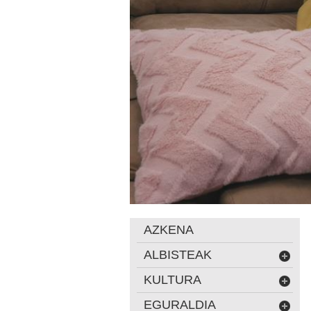
AZKENA
ALBISTEAK
KULTURA
EGURALDIA