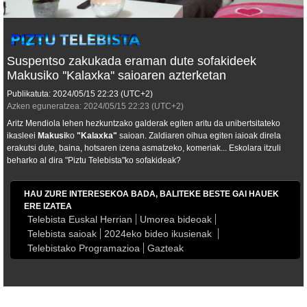
Suspentso zakukada eraman dute sofakideek
Makusiko ''Kalaxka'' saioaren azterketan
Publikatuta:
2024/05/15
22:23
(UTC+2)
Azken eguneratzea:
2024/05/15
22:23
(UTC+2)
Aritz Mendiola lehen hezkuntzako galderak egiten aritu da unibertsitateko
ikasleei
Makusi
ko
"
Kalaxka
"
saioan. Zaldiaren oihua egiten iaioak direla
erakutsi dute, baina, hotsaren izena asmatzeko, komeriak... Eskolara itzuli
beharko al dira "Piztu Telebista"ko sofakideak?
HAU ZURE INTERESEKOA BADA, BALITEKE BESTE GAI HAUEK
ERE IZATEA
Telebista Euskal Herrian
Umorea bideoak
Telebista saioak
2024eko bideo ikusienak
Telebistako Programazioa
Gazteak