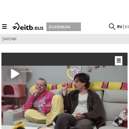
☰
EU
E
ZUZENEAN
SAIOAK
☰