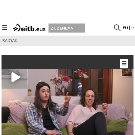
☰
EU
E
ZUZENEAN
SAIOAK
☰