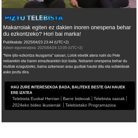
Makarroiak egiten ez dakien inoren onespena behar
du ezkontzeko? Hori bai marka!
Publikatuta:
2025/04/23
23:44
(UTC+2)
Azken eguneratzea:
2025/04/24
13:05
(UTC+2)
"Nire ijito-ezkontza ikusgarria" saioan, Lolok etxetik atera nahi du Pete
nebarekin eta haren emaztearekin bizi baita. Nebaren onespena behar du
mutilak ezagutzeko, baina azkenean arau guztiak hautsi ditu eta sofakideak
asko poztu dira.
HAU ZURE INTERESEKOA BADA, BALITEKE BESTE GAI HAUEK
ERE IZATEA
Telebista Euskal Herrian
Barre bideoak
Telebista saioak
2024eko bideo ikusienak
Telebistako Programazioa