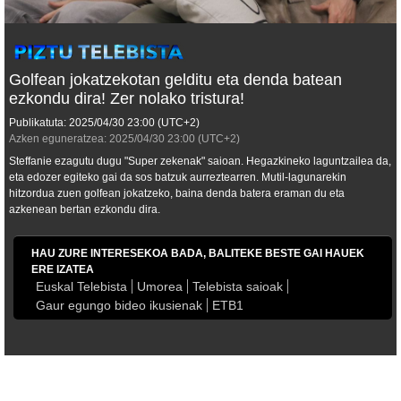
Golfean jokatzekotan gelditu eta denda batean
ezkondu dira! Zer nolako tristura!
Publikatuta:
2025/04/30
23:00
(UTC+2)
Azken eguneratzea:
2025/04/30
23:00
(UTC+2)
Steffanie ezagutu dugu "Super zekenak" saioan. Hegazkineko laguntzailea da,
eta edozer egiteko gai da sos batzuk aurreztearren. Mutil-lagunarekin
hitzordua zuen golfean jokatzeko, baina denda batera eraman du eta
azkenean bertan ezkondu dira.
HAU ZURE INTERESEKOA BADA, BALITEKE BESTE GAI HAUEK
ERE IZATEA
Euskal Telebista
Umorea
Telebista saioak
Gaur egungo bideo ikusienak
ETB1