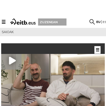
☰
EU
E
ZUZENEAN
SAIOAK
☰