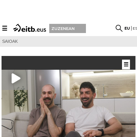
☰
EU
E
ZUZENEAN
SAIOAK
☰