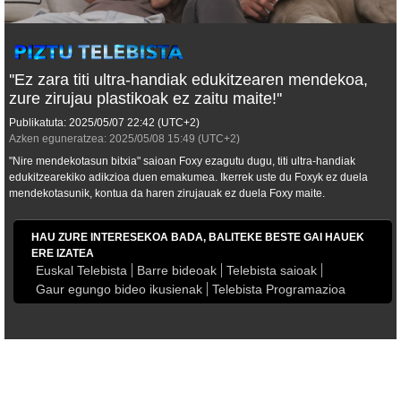
''Ez zara titi ultra-handiak edukitzearen mendekoa,
zure zirujau plastikoak ez zaitu maite!''
Publikatuta:
2025/05/07
22:42
(UTC+2)
Azken eguneratzea:
2025/05/08
15:49
(UTC+2)
"Nire mendekotasun bitxia" saioan Foxy ezagutu dugu, titi ultra-handiak
edukitzearekiko adikzioa duen emakumea. Ikerrek uste du Foxyk ez duela
mendekotasunik, kontua da haren zirujauak ez duela Foxy maite.
HAU ZURE INTERESEKOA BADA, BALITEKE BESTE GAI HAUEK
ERE IZATEA
Euskal Telebista
Barre bideoak
Telebista saioak
Gaur egungo bideo ikusienak
Telebista Programazioa