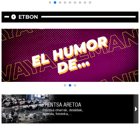
ETBON
PRENTSA ARETOA
Prentsa oharrak, deialdiak,
agenda, fototeka,…