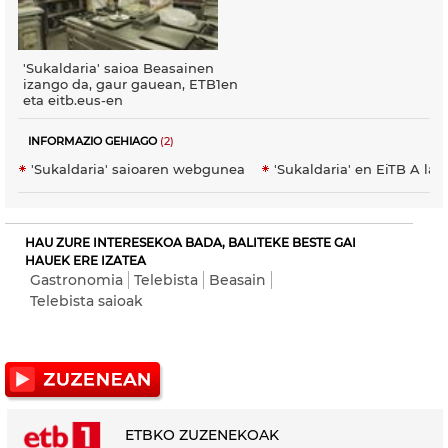
'Sukaldaria' saioa Beasainen
izango da, gaur gauean, ETB1en
eta eitb.eus-en
INFORMAZIO GEHIAGO
(2)
'Sukaldaria' saioaren webgunea
'Sukaldaria' en EiTB A la 
HAU ZURE INTERESEKOA BADA, BALITEKE BESTE GAI
HAUEK ERE IZATEA
Gastronomia
Telebista
Beasain
Telebista saioak
ETBKO ZUZENEKOAK