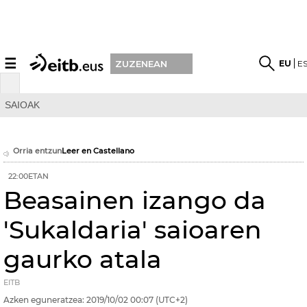
☰
EU
E
ZUZENEAN
SAIOAK
Orria entzun
Leer en Castellano
22:00ETAN
Beasainen izango da
'Sukaldaria' saioaren
gaurko atala
EITB
Azken eguneratzea:
2019/10/02
00:07
(UTC+2)