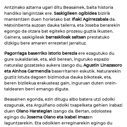
Antzinako aztarna ugari ditu Beasainek, baita historia
handiko langintzak ere.
Saskigileen ogibidea
bizirik
mantentzen duen horietako bat
Iñaki Agirrezabala
da.
Matxinbenta auzoan dauka tailerra, eta Joseba berarekin
egongo da otzara bat egiteko prozesu guztia ikusten.
Gainera, saskigileak
barraskiloak saltsan
prestatuko
dizkigu bere amaren errezetari jarraituz.
Pagorriaga baserriko istorio berezia
ere ezagutuko du
gure sukaldariak, eta, aldi berean, inguruko espazio
naturalaz gozatzeko aukera izango du,
Agustin Linazasoro
eta Ainhoa Garmendia
baserritarren eskutik. Naturarekin
guztiz lotuta dagoen bizimodua dauka bikoteak, eta,
beren bizilekua erakusteaz gain, inguruan duten orein-
taldearen berri emango digute.
Beasainen egonda, ezin ditugu albo batera utzi odolki
ezagunak, eta Arguiñano odolki txapelketa gehien irabazi
duen
Olano Harategian
izango da. Bertan, odolostea
egingo du
Josema Olano eta Ixabel Imaz
en
laguntzarekin. Eta odolkien erreginarekin egingo du