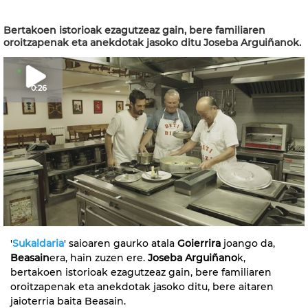
Bertakoen istorioak ezagutzeaz gain, bere familiaren
oroitzapenak eta anekdotak jasoko ditu Joseba Arguiñanok.
0:26
'
Sukaldaria
' saioaren gaurko atala
Goierrira
joango da,
Beasain
era, hain zuzen ere.
Joseba Arguiñano
k,
bertakoen istorioak ezagutzeaz gain, bere familiaren
oroitzapenak eta anekdotak jasoko ditu, bere aitaren
jaioterria baita Beasain.