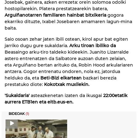
Josebak, gainera, azken errezeta: orein solomoa odolki
hostopilarekin. Platera prestatzearekin batera,
Arguiñanotarren familiaren hainbat bitxikeria
gogora
ekarriko dituzte, Ixabel Josebaren amamaren lagun-mina
baita.
Saio osoan zehar jaten ibili ostean, kirol apur bat egiten
jarriko dugu gure sukaldaria.
Arku tiroan ibiliko da
Beasaingo arku-tiro taldeko kideekin. Juanito Lizarralde
astero entrenatzen da Salbatore auzoan duten zelaian,
eta Arguiñano bertan arituko da, Robin Hood arkulariaren
antzera. Gogor entrenatu ondoren, nola ez, jatordua
helduko da, eta
Beti-Bizi elkartean
bazkari berezia
prestatuko diote:
Kokotxak muxilekin.
'Sukaldaria'
asteazkenetan izaten da ikusgai
22:00etatik
aurrera ETB1en eta eitb.eus-en.
BIDEOAK
(1)