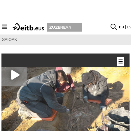
☰
EU
E
ZUZENEAN
SAIOAK
☰