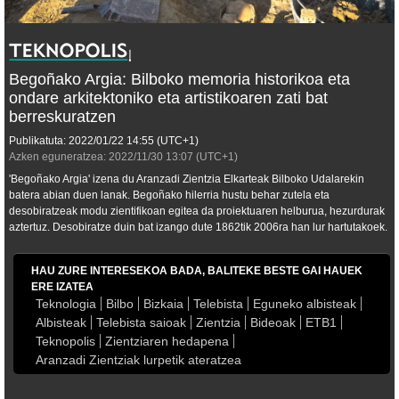
Begoñako Argia: Bilboko memoria historikoa eta
ondare arkitektoniko eta artistikoaren zati bat
berreskuratzen
Publikatuta:
2022/01/22
14:55
(UTC+1)
Azken eguneratzea:
2022/11/30
13:07
(UTC+1)
'Begoñako Argia' izena du Aranzadi Zientzia Elkarteak Bilboko Udalarekin
batera abian duen lanak. Begoñako hilerria hustu behar zutela eta
desobiratzeak modu zientifikoan egitea da proiektuaren helburua, hezurdurak
aztertuz. Desobiratze duin bat izango dute 1862tik 2006ra han lur hartutakoek.
HAU ZURE INTERESEKOA BADA, BALITEKE BESTE GAI HAUEK
ERE IZATEA
Teknologia
Bilbo
Bizkaia
Telebista
Eguneko albisteak
Albisteak
Telebista saioak
Zientzia
Bideoak
ETB1
Teknopolis
Zientziaren hedapena
Aranzadi Zientziak lurpetik ateratzea