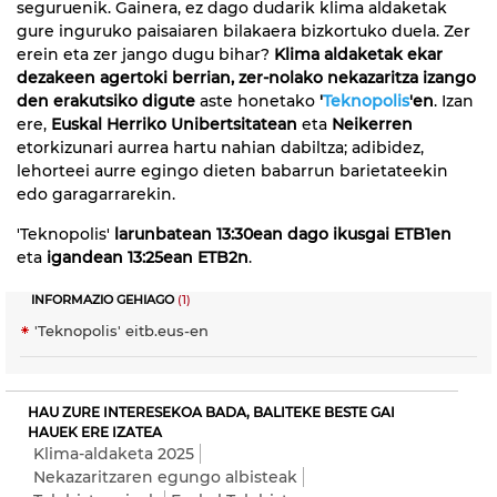
seguruenik. Gainera, ez dago dudarik klima aldaketak
gure inguruko paisaiaren bilakaera bizkortuko duela. Zer
erein eta zer jango dugu bihar?
Klima aldaketak ekar
dezakeen agertoki berrian, zer-nolako nekazaritza izango
den erakutsiko digute
aste honetako
'
Teknopolis
'en
. Izan
ere,
Euskal Herriko Unibertsitatean
eta
Neikerren
etorkizunari aurrea hartu nahian dabiltza; adibidez,
lehorteei aurre egingo dieten babarrun barietateekin
edo garagarrarekin.
'Teknopolis'
larunbatean 13:30ean dago ikusgai ETB1en
eta
igandean 13:25ean ETB2n
.
INFORMAZIO GEHIAGO
(1)
'Teknopolis' eitb.eus-en
HAU ZURE INTERESEKOA BADA, BALITEKE BESTE GAI
HAUEK ERE IZATEA
Klima-aldaketa 2025
Nekazaritzaren egungo albisteak