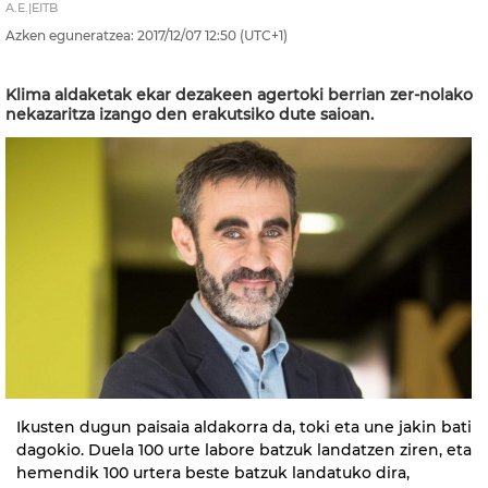
A.E.|EITB
Azken eguneratzea:
2017/12/07
12:50
(UTC+1)
Klima aldaketak ekar dezakeen agertoki berrian zer-nolako
nekazaritza izango den erakutsiko dute saioan.
Ikusten dugun paisaia aldakorra da, toki eta une jakin bati
dagokio. Duela 100 urte labore batzuk landatzen ziren, eta
hemendik 100 urtera beste batzuk landatuko dira,