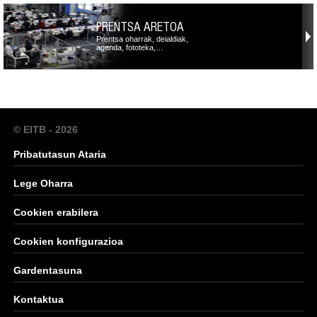
PRENTSA ARETOA
Prentsa oharrak, deialdiak,
agenda, fototeka,…
© EITB - 2026
Pribatutasun Ataria
Lege Oharra
Cookien erabilera
Cookien konfigurazioa
Gardentasuna
Kontaktua