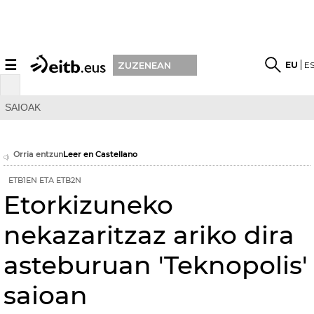
☰
EU
E
ZUZENEAN
SAIOAK
Orria entzun
Leer en Castellano
ETB1EN ETA ETB2N
Etorkizuneko
nekazaritzaz ariko dira
asteburuan 'Teknopolis'
saioan