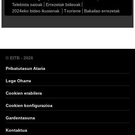
Telebista saioak
Errezetak bideoak
2024eko bideo ikusienak
Txoriene
Bakailao errezetak
© EITB - 2026
Pribatutasun Ataria
Lege Oharra
Cookien erabilera
Cookien konfigurazioa
Gardentasuna
Kontaktua