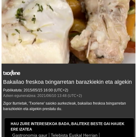
Bakailao freskoa txingarretan barazkiekin eta algekin
Publikatuta:
2015/05/15
16:00
(UTC+2)
Azken eguneratzea:
2021/06/10
13:48
(UTC+2)
Zigor Iturrietak, 'Txoriene' saioko aurkezleak, bakailao freskoa txingarretan
barazkiekin eta algekin prestatu du.
HAU ZURE INTERESEKOA BADA, BALITEKE BESTE GAI HAUEK
ERE IZATEA
Gastronomia gaur
Telebista Euskal Herrian