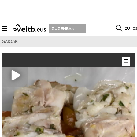
☰
EU
E
ZUZENEAN
SAIOAK
☰