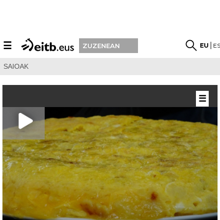
☰
EU
E
ZUZENEAN
SAIOAK
☰