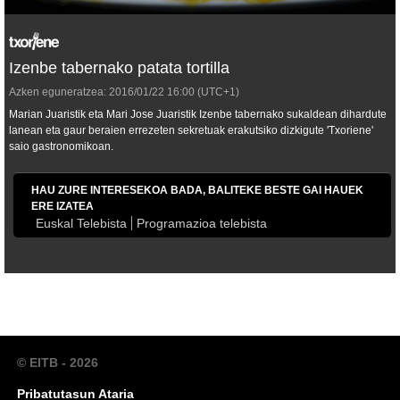
Izenbe tabernako patata tortilla
Azken eguneratzea:
2016/01/22
16:00
(UTC+1)
Marian Juaristik eta Mari Jose Juaristik Izenbe tabernako sukaldean dihardute
lanean eta gaur beraien errezeten sekretuak erakutsiko dizkigute 'Txoriene'
saio gastronomikoan.
HAU ZURE INTERESEKOA BADA, BALITEKE BESTE GAI HAUEK
ERE IZATEA
Euskal Telebista
Programazioa telebista
© EITB - 2026
Pribatutasun Ataria