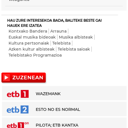
HAU ZURE INTERESEKOA BADA, BALITEKE BESTE GAI
HAUEK ERE IZATEA
Kontxako Bandera
Arrauna
Euskal musika bideoak
Musika albisteak
Kultura pertsonaiak
Telebista
Azken kultur albisteak
Telebista saioak
Telebistako Programazioa
WAZEMANK
ESTO NO ES NORMAL
PILOTA; ETB KANTXA