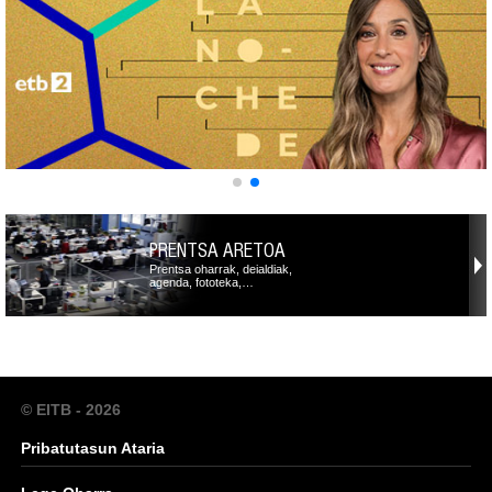
PRENTSA ARETOA
Prentsa oharrak, deialdiak,
agenda, fototeka,…
© EITB - 2026
Pribatutasun Ataria