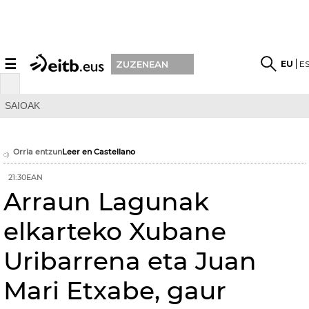
☰
EU
E
ZUZENEAN
SAIOAK
Orria entzun
Leer en Castellano
21:30EAN
Arraun Lagunak
elkarteko Xubane
Uribarrena eta Juan
Mari Etxabe, gaur