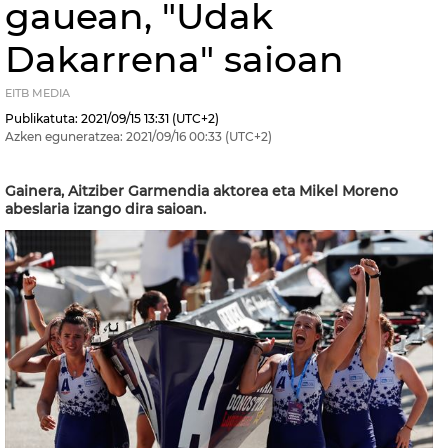
gauean, "Udak
Dakarrena" saioan
EITB MEDIA
Publikatuta:
2021/09/15
13:31
(UTC+2)
Azken eguneratzea:
2021/09/16
00:33
(UTC+2)
Gainera, Aitziber Garmendia aktorea eta Mikel Moreno
abeslaria izango dira saioan.