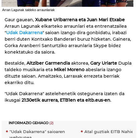
Arran Lagunak taldeko arraunlariak
Gaur gauean,
Xubane Uribarrena eta Juan Mari Etxabe
Arraun Lagunak elkarteko arraunlari eta entrenatzailea
"
Udak Dakarrena
" saioan izango dira gonbidatu, irabazi
berri duten Kontxako Banderari buruz hizketan. Gainera,
Gorka Aranberri Santurtziko arraunlaria Skype bidez
konektatuko da saiora.
Bestalde,
Aitziber Garmendia
aktorea,
Gary Uriarte
Dupla
taldeko musikaria eta
Mikel Moreno
abeslaria izango
dituzte saioan. Amaitzeko, Larraxak errezeta berriak
ekarriko ditu.
"Udak Dakarrena" astelehenetik ostegunera izaten da
ikusgai
21:30etik aurrera, ETB1en eta eitb.eus-en
.
INFORMAZIO GEHIAGO
(2)
"Udak Dakarrena" saioaren
Atal guztiak EITB Nahier
webgunea