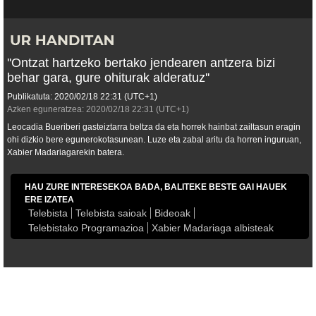
''Ontzat hartzeko bertako jendearen antzera bizi
behar gara, gure ohiturak alderatuz''
Publikatuta:
2020/02/18
22:31
(UTC+1)
Azken eguneratzea:
2020/02/18
22:31
(UTC+1)
Leocadia Bueriberi gasteiztarra beltza da eta horrek hainbat zailtasun eragin
ohi dizkio bere egunerokotasunean. Luze eta zabal aritu da horren inguruan,
Xabier Madariagarekin batera.
HAU ZURE INTERESEKOA BADA, BALITEKE BESTE GAI HAUEK
ERE IZATEA
Telebista
Telebista saioak
Bideoak
Telebistako Programazioa
Xabier Madariaga albisteak