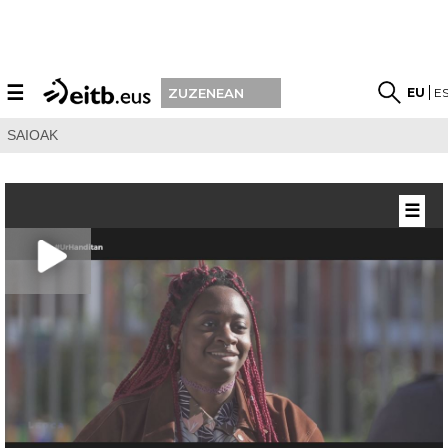
☰
EU
E
ZUZENEAN
SAIOAK
☰