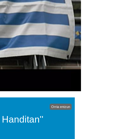
Orria entzun
 Handitan''