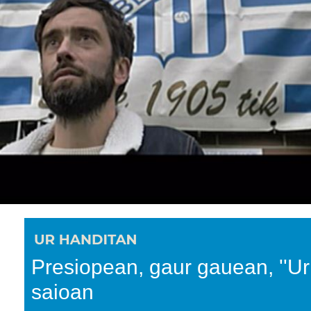
Presiopean, gaur gauean, ''Ur
saioan