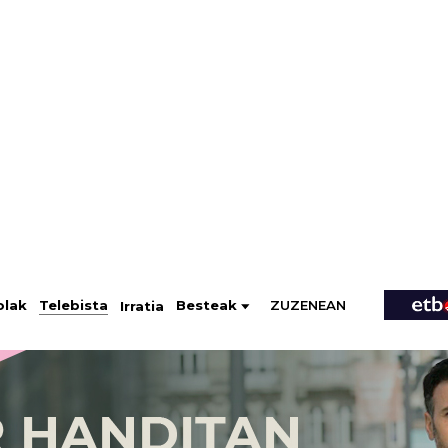
ZUZENEAN
Telebista
Besteak
olak
Irratia