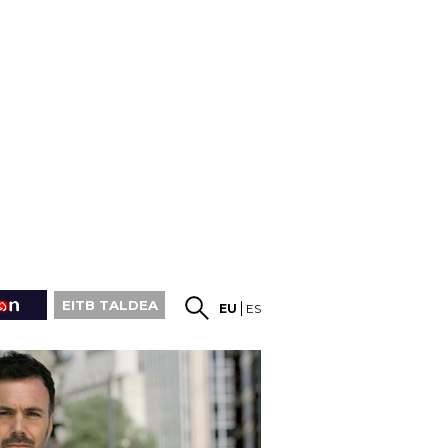
EITB TALDEA
EU
ES