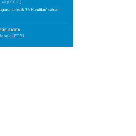
1:40
(UTC+1)
garen eskutik ''Ur Handitan'' saioan,
ERE IZATEA
deoak
ETB1