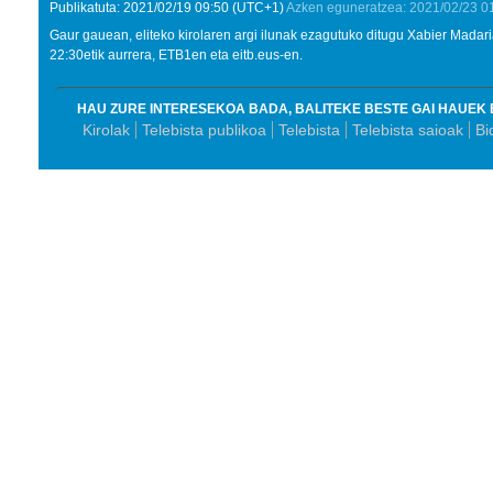
Publikatuta:
2021/02/19
09:50
(UTC+1)
Azken eguneratzea:
2021/02/23
0
Gaur gauean, eliteko kirolaren argi ilunak ezagutuko ditugu Xabier Madaria
22:30etik aurrera, ETB1en eta eitb.eus-en.
HAU ZURE INTERESEKOA BADA, BALITEKE BESTE GAI HAUEK 
Kirolak
Telebista publikoa
Telebista
Telebista saioak
Bi