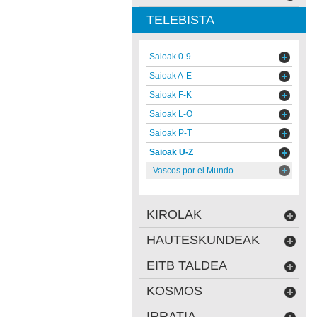
TELEBISTA
Saioak 0-9
Saioak A-E
Saioak F-K
Saioak L-O
Saioak P-T
Saioak U-Z
Vascos por el Mundo
KIROLAK
HAUTESKUNDEAK
EITB TALDEA
KOSMOS
IRRATIA