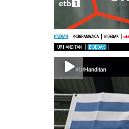
SAIOAK
PROGRAMAZIOA
BIDEOAK
UR HANDITAN
BIDEOAK