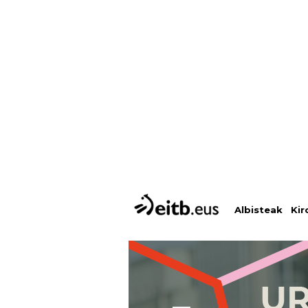
Albisteak
Kir