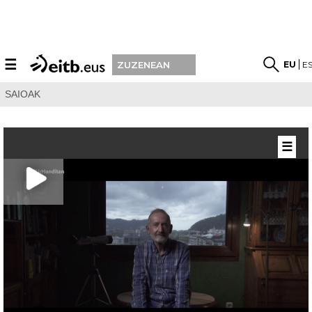
☰
EU
E
ZUZENEAN
SAIOAK
☰