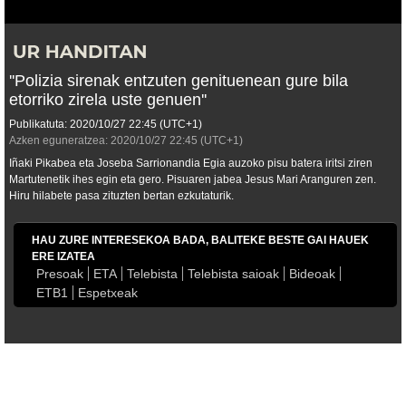
''Polizia sirenak entzuten genituenean gure bila
etorriko zirela uste genuen''
Publikatuta:
2020/10/27
22:45
(UTC+1)
Azken eguneratzea:
2020/10/27
22:45
(UTC+1)
Iñaki Pikabea eta Joseba Sarrionandia Egia auzoko pisu batera iritsi ziren
Martutenetik ihes egin eta gero. Pisuaren jabea Jesus Mari Aranguren zen.
Hiru hilabete pasa zituzten bertan ezkutaturik.
HAU ZURE INTERESEKOA BADA, BALITEKE BESTE GAI HAUEK
ERE IZATEA
Presoak
ETA
Telebista
Telebista saioak
Bideoak
ETB1
Espetxeak