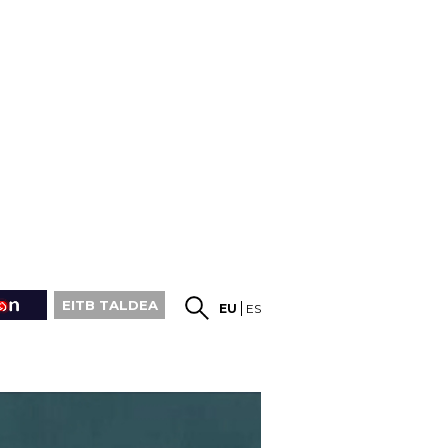
EITB TALDEA
EU
ES