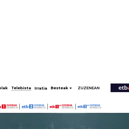
ZUZENEAN
Telebista
Besteak
olak
Irratia