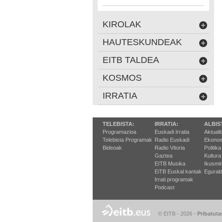
KIROLAK
HAUTESKUNDEAK
EITB TALDEA
KOSMOS
IRRATIA
TELEBISTA:
IRRATIA:
ALBIS
Programazioa
Euskadi Irratia
Aktuali
Telebista Programak
Radio Euskadi
Ekonom
Bideoak
Radio Vitoria
Politika
Gaztea
Kultura
EITB Musika
Ikusmi
EiTB Euskal kantak
Egurald
Irrati programak
Podcast
© EITB - 2026
-
Pribatuta