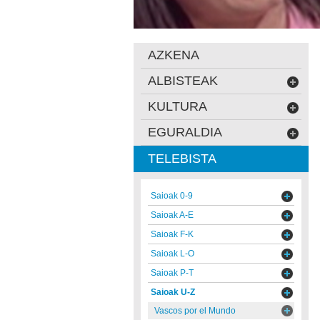
AZKENA
ALBISTEAK
KULTURA
EGURALDIA
TELEBISTA
Saioak 0-9
Saioak A-E
Saioak F-K
Saioak L-O
Saioak P-T
Saioak U-Z
Vascos por el Mundo