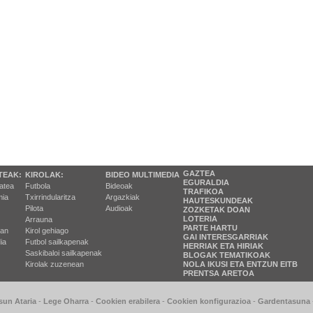
GAZTEA
TEAK:
KIROLAK:
BIDEO MULTIMEDIA
EGURALDIA
tatea
Futbola
Bideoak
TRAFIKOA
ia
Txirrindularitza
Argazkiak
HAUTESKUNDEAK
Pilota
Audioak
ZOZKETAK DOAN
LOTERIA
Arrauna
PARTE HARTU
ran
Kirol gehiago
GAI INTERESGARRIAK
ia
Futbol sailkapenak
HERRIAK ETA HIRIAK
Saskibaloi sailkapenak
BLOGAK TEMATIKOAK
Kirolak zuzenean
NOLA IKUSI ETA ENTZUN EITB
PRENTSA ARETOA
sun Ataria
-
Lege Oharra
-
Cookien erabilera
-
Cookien konfigurazioa
-
Gardentasuna