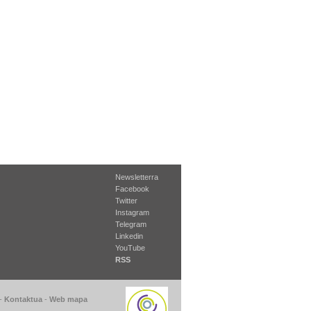
Newsletterra
Facebook
Twitter
Instagram
Telegram
Linkedin
YouTube
RSS
-
Kontaktua
-
Web mapa