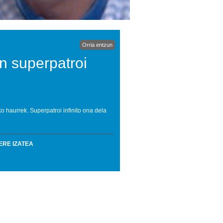
Orria entzun
n superpatroi
 haurrek. Superpatroi infinito ona dela
ERE IZATEA