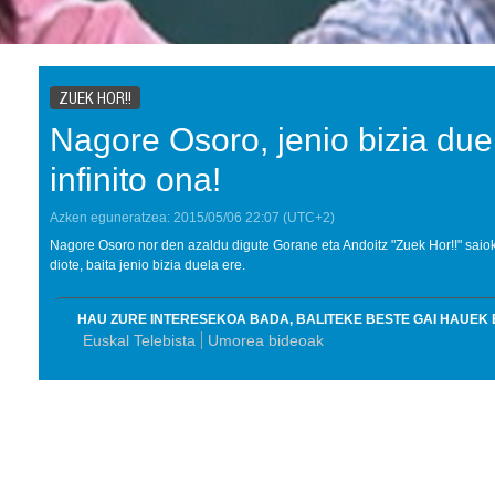
ZUEK HOR!!
Nagore Osoro, jenio bizia due
infinito ona!
Azken eguneratzea:
2015/05/06
22:07
(UTC+2)
Nagore Osoro nor den azaldu digute Gorane eta Andoitz "Zuek Hor!!" saioko
diote, baita jenio bizia duela ere.
HAU ZURE INTERESEKOA BADA, BALITEKE BESTE GAI HAUEK 
Euskal Telebista
Umorea bideoak