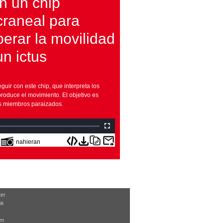
n un chip
craneal para
erar la movilidad
un ictus
uir con este chip, que interpreta los
roduce el movimiento. El objetivo es
os miembros paraizados.
nahieran
ter
ok
am