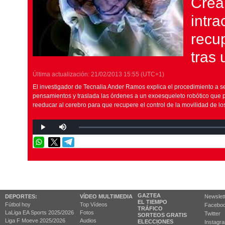
Crea
intra
recup
tras 
Última actualización:
21/02/2013
15:55
(UTC+1)
El investigador de Tecnalia Ander Ramos explica el procedimiento a seg
pensamientos y traslada las órdenes a un exoesqueleto robótico que p
reeducar al cerebro para que recupere el control de la movilidad de l
GAZTEA
DEPORTES:
VÍDEO MULTIMEDIA
Newslet
EL TIEMPO
Fútbol hoy
Top Vídeos
Facebo
TRÁFICO
LaLiga EA Sports 2025/2026
Fotos
Twitter
SORTEOS GRATIS
Liga F Moeve 2025/2026
Audios
ELECCIONES
Instagr