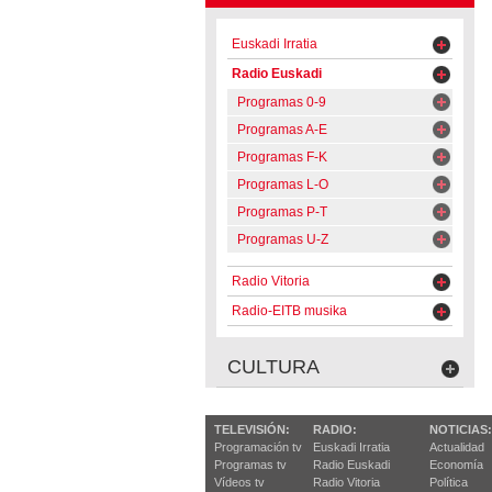
Euskadi Irratia
Radio Euskadi
Programas 0-9
Programas A-E
Programas F-K
Programas L-O
Programas P-T
Programas U-Z
Radio Vitoria
Radio-EITB musika
CULTURA
TELEVISIÓN:
RADIO:
NOTICIAS:
Programación tv
Euskadi Irratia
Actualidad
Programas tv
Radio Euskadi
Economía
Vídeos tv
Radio Vitoria
Política