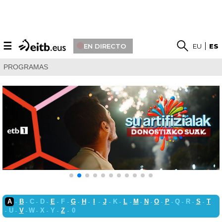
☰
EN DIRECTO
EU
ES
PROGRAMAS
A
B
C
D
E
F
G
H
I
J
K
L
M
N
O
P
Q
R
S
T
U
V
W
X
Y
Z
0