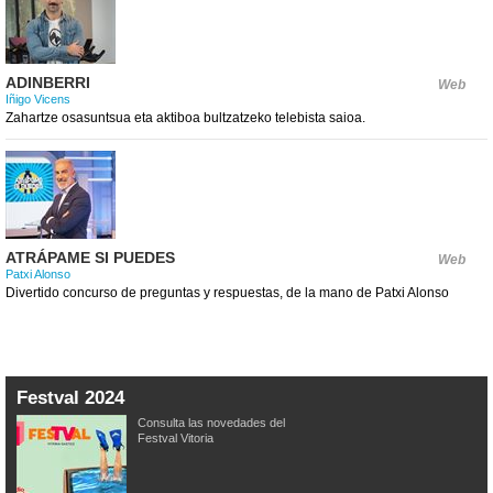
ADINBERRI
Web
Iñigo Vicens
Zahartze osasuntsua eta aktiboa bultzatzeko telebista saioa.
ATRÁPAME SI PUEDES
Web
Patxi Alonso
Divertido concurso de preguntas y respuestas, de la mano de Patxi Alonso
Festval 2024
Consulta las novedades del
Festval Vitoria