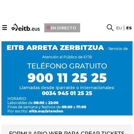
☰
EN DIRECTO
EU
ES
EITB ARRETA ZERBITZUA
- Servicio de
Atención al Público de EITB
TELÉFONO GRATUITO
900 11 25 25
Llamadas desde Iparralde o internacionales:
0034 945 01 25 25
HORARIO:
Laborables de
08:00
a
22:00
Fines de semana y festivos de
09:00
a
17:00
Por escrito:
eitb.eus/atencion
FORMULARIO WEB PARA CREAR TICKETS