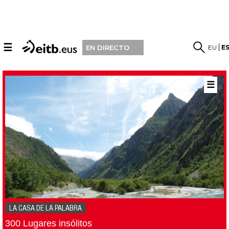
☰
EU
E
EN DIRECTO
☰
LA CASA DE LA PALABRA
300 Lugares insólitos