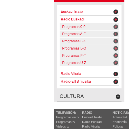
Euskadi Irratia
Radio Euskadi
Programas 0-9
Programas A-E
Programas F-K
Programas L-O
Programas P-T
Programas U-Z
Radio Vitoria
Radio-EITB musika
CULTURA
TELEVISIÓN:
RADIO:
NOTICIAS:
Programación tv
Euskadi Irratia
Actualidad
Programas tv
Radio Euskadi
Economía
Vídeos tv
Radio Vitoria
Política