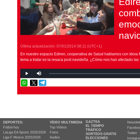
Edir
comba
emoc
navi
Última actualización:
07/01/2014
08:11
(UTC+1)
En nuestro espacio Ediren, cooperativa de Salud hablamos con Idoia M
tema a tratar es la resaca post navideña. ¿Cómo nos han afectado las
GAZTEA
DEPORTES:
VÍDEO MULTIMEDIA
Newslet
EL TIEMPO
Fútbol hoy
Top Vídeos
Facebo
TRÁFICO
LaLiga EA Sports 2025/2026
Fotos
Twitter
SORTEOS GRATIS
Liga F Moeve 2025/2026
Audios
ELECCIONES
Instagr