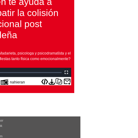
en te ayuda a
tir la colisión
ional post
deña
adarieta, psicologa y psicodramatísta y el
 fiestas tanto física como emocionalmente?
nahieran
ter
ok
am