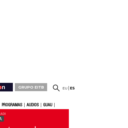
GRUPO EITB
EU
ES
PROGRAMAS
AUDIOS
GUAU
ADI
A