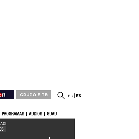
GRUPO EITB
EU
ES
PROGRAMAS
AUDIOS
GUAU
ADI
ES