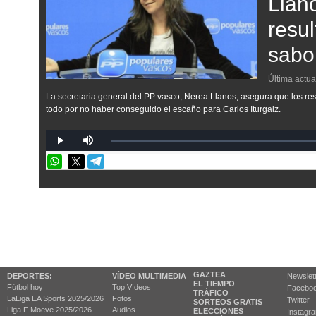
Llan
resul
sabor
Última actua
La secretaria general del PP vasco, Nerea Llanos, asegura que los res
todo por no haber conseguido el escaño para Carlos Iturgaiz.
GAZTEA
DEPORTES:
VÍDEO MULTIMEDIA
Newslet
EL TIEMPO
Fútbol hoy
Top Vídeos
Facebo
TRÁFICO
LaLiga EA Sports 2025/2026
Fotos
Twitter
SORTEOS GRATIS
Liga F Moeve 2025/2026
Audios
ELECCIONES
Instagr