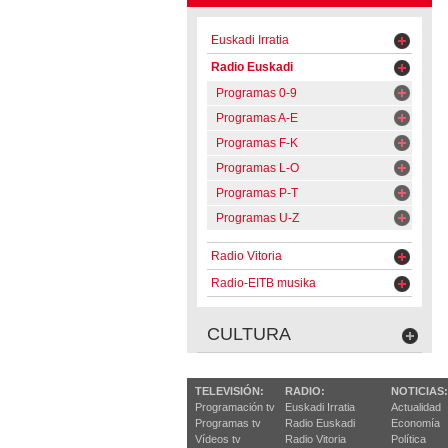
Euskadi Irratia
Radio Euskadi
Programas 0-9
Programas A-E
Programas F-K
Programas L-O
Programas P-T
Programas U-Z
Radio Vitoria
Radio-EITB musika
CULTURA
TELEVISIÓN:
RADIO:
NOTICIAS:
Programación tv
Euskadi Irratia
Actualidad
Programas tv
Radio Euskadi
Economía
Vídeos tv
Radio Vitoria
Política