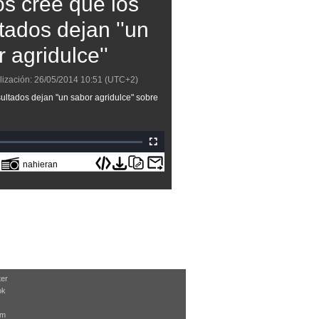
os cree que los
tados dejan ''un
 agridulce''
lización:
26/05/2014
10:51
(UTC+2)
ultados dejan "un sabor agridulce" sobre
nahieran
ter
ok
am