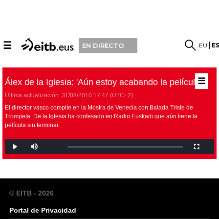
☰
EU
E
EN DIRECTO
☰
Álex de la Iglesia: 'Aún estoy acabando la película'
Última actualización:
31/08/2010
17:47
(UTC+2)
El director vasco compite en la Mostra de Venecia con
Balada Triste de
Trompeta
. De la Iglesia ha confesado en Radio Euskadi que aún tiene la
película sin terminar.
© EITB - 2026
Portal de Privacidad