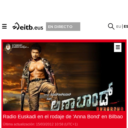
☰
EU
E
EN DIRECTO
☰
Radio Euskadi en el rodaje de 'Anna Bond' en Bilbao
Última actualización:
15/03/2012
10:58
(UTC+1)