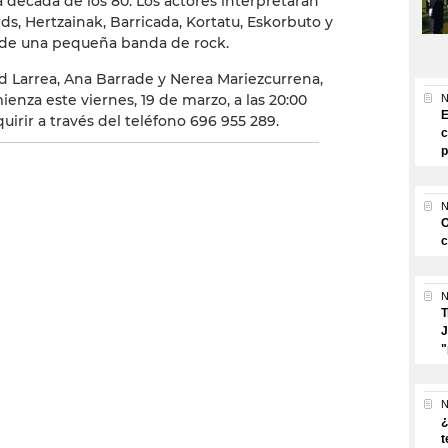
a década de los 80. Los actores interpretarán
ds, Hertzainak, Barricada, Kortatu, Eskorbuto y
 de una pequeña banda de rock.
d Larrea, Ana Barrade y Nerea Mariezcurrena,
enza este viernes, 19 de marzo, a las 20:00
N
E
irir a través del teléfono 696 955 289.
c
p
N
O
c
N
T
J
"
N
¿
t