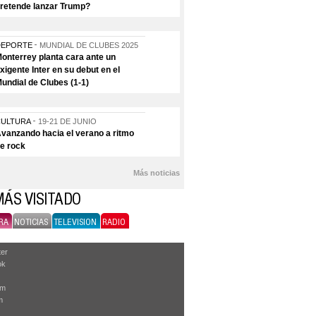
retende lanzar Trump?
DEPORTE
MUNDIAL DE CLUBES 2025
onterrey planta cara ante un
xigente Inter en su debut en el
undial de Clubes (1-1)
CULTURA
19-21 DE JUNIO
vanzando hacia el verano a ritmo
e rock
Más noticias
MÁS VISITADO
RA
NOTICIAS
TELEVISION
RADIO
ter
ok
am
m