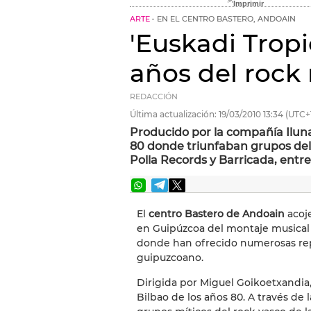
ARTE
EN EL CENTRO BASTERO, ANDOAIN
'Euskadi Tropi
años del rock 
REDACCIÓN
Última actualización:
19/03/2010
13:34
(UTC+
Producido por la compañía Iluna
80 donde triunfaban grupos del
Polla Records y Barricada, entre
El
centro Bastero de Andoain
acoje
en Guipúzcoa del montaje musica
donde han ofrecido numerosas repr
guipuzcoano.
Dirigida por Miguel Goikoetxandia
Bilbao de los años 80. A través de l