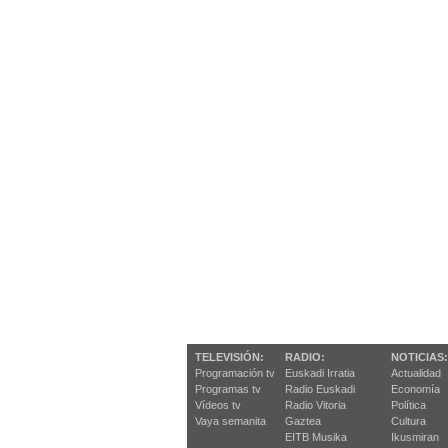
TELEVISIÓN:
RADIO:
NOTICIAS:
Programación tv
Euskadi Irratia
Actualidad
Programas tv
Radio Euskadi
Economía
Vídeos tv
Radio Vitoria
Política
Vaya semanita
Gaztea
Cultura
EITB Musika
Ikusmiran