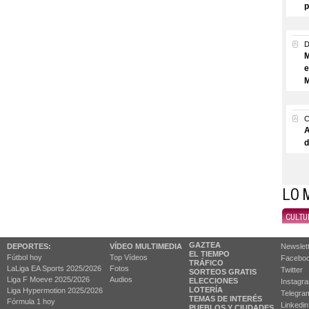
p
M
e
M
A
d
LO 
CULTU
GAZTEA
DEPORTES:
VÍDEO MULTIMEDIA
Newslet
EL TIEMPO
Fútbol hoy
Top Vídeos
Facebo
TRÁFICO
LaLiga EA Sports 2025/2026
Fotos
Twitter
SORTEOS GRATIS
Liga F Moeve 2025/2026
Audios
ELECCIONES
Instagr
LOTERÍA
Liga Hypermotion 2025/2026
Telegra
TEMAS DE INTERÉS
Fórmula 1 hoy
Linkedin
PUEBLOS Y CIUDADES