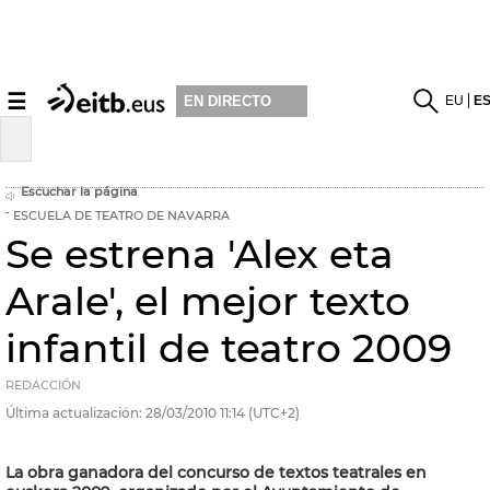
☰
EU
E
EN DIRECTO
Escuchar la página
ESCUELA DE TEATRO DE NAVARRA
Se estrena 'Alex eta
Arale', el mejor texto
infantil de teatro 2009
REDACCIÓN
Última actualización:
28/03/2010
11:14
(UTC+2)
La obra ganadora del concurso de textos teatrales en