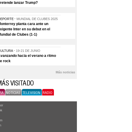
retende lanzar Trump?
DEPORTE
MUNDIAL DE CLUBES 2025
onterrey planta cara ante un
xigente Inter en su debut en el
undial de Clubes (1-1)
CULTURA
19-21 DE JUNIO
vanzando hacia el verano a ritmo
e rock
Más noticias
MÁS VISITADO
RA
NOTICIAS
TELEVISION
RADIO
ter
ok
am
m