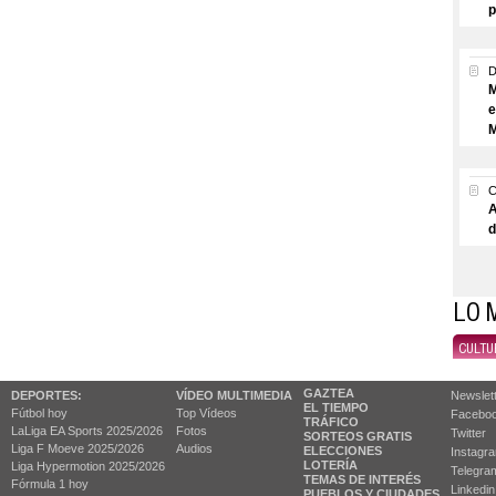
p
M
e
M
A
d
LO 
CULTU
GAZTEA
DEPORTES:
VÍDEO MULTIMEDIA
Newslet
EL TIEMPO
Fútbol hoy
Top Vídeos
Facebo
TRÁFICO
LaLiga EA Sports 2025/2026
Fotos
Twitter
SORTEOS GRATIS
Liga F Moeve 2025/2026
Audios
ELECCIONES
Instagr
LOTERÍA
Liga Hypermotion 2025/2026
Telegra
TEMAS DE INTERÉS
Fórmula 1 hoy
Linkedin
PUEBLOS Y CIUDADES