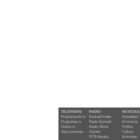
TELEVISIÓN:
RADIO:
NOTICIAS:
Programación tv
Euskadi Irratia
Actualidad
Programas tv
Radio Euskadi
Economía
Vídeos tv
Radio Vitoria
Política
Vaya semanita
Gaztea
Cultura
EITB Musika
Ikusmiran