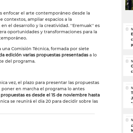
 es enfocar el arte contemporáneo desde la
 contextos, ampliar espacios a la
en el desarrollo y la creatividad. ''Eremuak'' es
N
ra oportunidades y transformaciones para la
E
ntemporáneo.
c
p
a una Comisión Técnica, formada por siete
da edición varias propuestas presentadas
a lo
te del programa.
N
O
c
ica vez, el plazo para presentar las propuestas
de poner en marcha el programa lo antes
N
T
s propuestas es desde el 15 de noviembre hasta
J
nica se reunirá el día 20 para decidir sobre las
"
N
¿
t