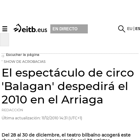
☰
EU
E
EN DIRECTO
Escuchar la página
SHOW DE ACROBACIAS
El espectáculo de circo
'Balagan' despedirá el
2010 en el Arriaga
REDACCIÓN
Última actualización:
11/12/2010
14:31
(UTC+1)
Del 28 al 30 de diciembre, el teatro bilbaíno acogerá este