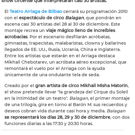
show circense que interpretarán casi 30 artistas.
El
Teatro Arriaga de Bilbao
cerrará su programación 2010
con el
espectáculo de circo
Balagan
, que pondrán en
escena casi 30 artistas del 28 al 30 de diciembre. Este
montaje recrea un
viaje mágico lleno de increíbles
acrobacias
. Por el escenario desfilarán acróbatas,
gimnastas, trapecistas, malabaristas, clowns y bailarines
llegados de EE. UU., Rusia, Ucrania, China e Inglaterra.
Entre los artistas que estarán en el Arriaga destaca
Mikhail Chebotarev, un acróbata aéreo excepcional, que
remontará el vuelo por el Arriaga con la ayuda
únicamente de una ondulante tela de seda.
Creado por el
gran artista de circo Mikhail Misha Matorin
,
el show pretende llevar "la grandeza del Cirque du Soleil
en la intimidad de un teatro".
Balagan
, el primer montaje
de una trilogía, gira en torno al Barón M: sus recuerdos y
deseos cobran vida durante casi hora y media.
Balagan
se representará los días 28, 29 y 30 de diciembre
, con dos
funciones diarias a las 17:30 y 20:30 horas.