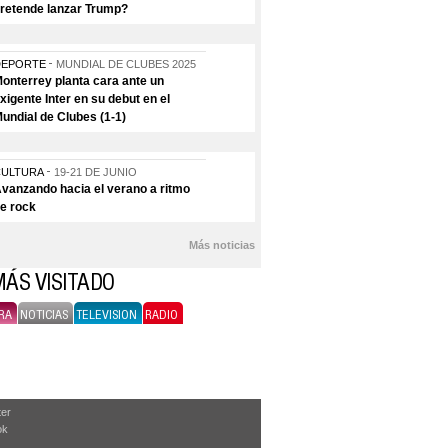
retende lanzar Trump?
DEPORTE
MUNDIAL DE CLUBES 2025
onterrey planta cara ante un
xigente Inter en su debut en el
undial de Clubes (1-1)
CULTURA
19-21 DE JUNIO
vanzando hacia el verano a ritmo
e rock
Más noticias
MÁS VISITADO
RA
NOTICIAS
TELEVISION
RADIO
ter
ok