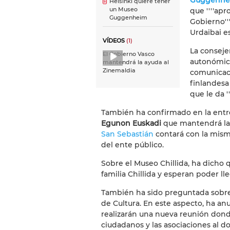
Guggenhe
Helsinki quiere tener
un Museo
que ''''ap
Guggenheim
Gobierno''
Urdaibai es
VÍDEOS
(1)
La conseje
El Gobierno Vasco
autonómico
mantendrá la ayuda al
Zinemaldia
comunicaci
finlandesa
que le da 
También ha confirmado en la entre
Egunon Euskadi
que mantendrá la
San Sebastián
contará con la mism
del ente público.
Sobre el Museo Chillida, ha dicho
familia Chillida y esperan poder l
También ha sido preguntada sobre
de Cultura. En este aspecto, ha a
realizarán una nueva reunión donde
ciudadanos y las asociaciones al 