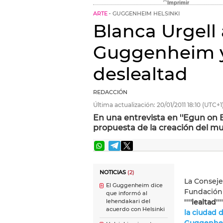
ARTE
GUGGENHEIM HELSINKI
Blanca Urgell 
Guggenheim y
deslealtad
REDACCIÓN
Última actualización:
20/01/2011
18:10
(UTC+1
En una entrevista en ''Egun on E
propuesta de la creación del mu
NOTICIAS
(2)
La Conseje
El Guggenheim dice
Fundación 
que informó al
''''lealtad'''
lehendakari del
acuerdo con Helsinki
la ciudad 