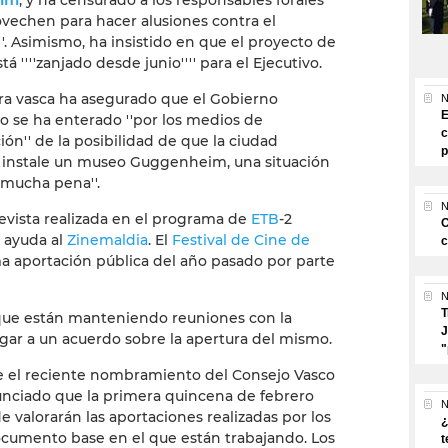
im
, y ha censurado a los responsables forales
rovechen para hacer alusiones contra el
''. Asimismo, ha insistido en que el proyecto de
tá ''''zanjado desde junio'''' para el Ejecutivo.
ra vasca ha asegurado que el Gobierno
N
E
 se ha enterado ''por los medios de
c
ón'' de la posibilidad de que la ciudad
p
 instale un museo Guggenheim, una situación
''mucha pena''.
N
vista realizada en el programa de
ETB
-2
O
 ayuda al
Zinemaldia
. El
Festival de Cine de
c
a aportación pública del año pasado por parte
N
T
 que están manteniendo reuniones con la
J
legar a un acuerdo sobre la apertura del mismo.
"
 el reciente nombramiento del Consejo Vasco
nunciado que la primera quincena de febrero
N
 valorarán las aportaciones realizadas por los
¿
documento base en el que están trabajando. Los
t