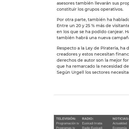
asesores también llevarán sus pro
constituir los grupos operativos.
Por otra parte, también ha hablado
Entre un 20 y 25 % más de visitan
en los que se ha podido canjear. H
también habrá una nueva campañ
Respecto a la Ley de Pirateria, ha 
creadores y estos necesitan financi
derechos de autor son la mejor for
que ha remarcado la necesidad de 
Según Urgell los sectores necesita
TELEVISIÓN:
RADIO:
NOTICIAS:
Programación tv
Euskadi Irratia
Actualidad
Programas tv
Radio Euskadi
Economía