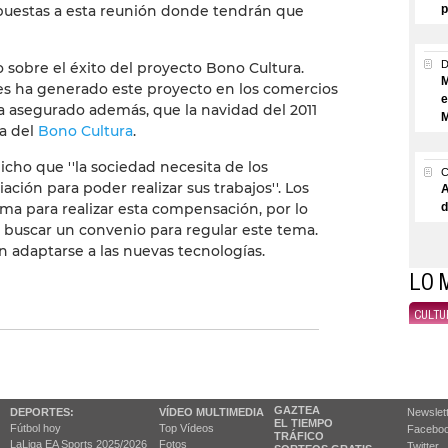
puestas a esta reunión donde tendrán que
p
 sobre el éxito del proyecto Bono Cultura.
M
tes ha generado este proyecto en los comercios
e
a asegurado además, que la navidad del 2011
M
a del
Bono Cultura
.
dicho que ''la sociedad necesita de los
ación para poder realizar sus trabajos''. Los
A
ma para realizar esta compensación, por lo
d
buscar un convenio para regular este tema.
n adaptarse a las nuevas tecnologías.
LO 
CULTU
GAZTEA
DEPORTES:
VÍDEO MULTIMEDIA
Newslet
EL TIEMPO
Fútbol hoy
Top Vídeos
Facebo
TRÁFICO
LaLiga EA Sports 2025/2026
Fotos
Twitter