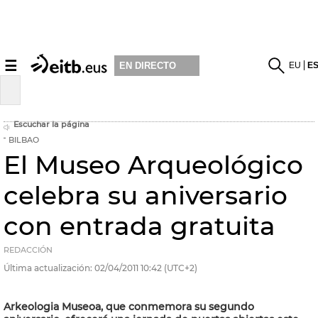
☰
EU
E
EN DIRECTO
Escuchar la página
BILBAO
El Museo Arqueológico
celebra su aniversario
con entrada gratuita
REDACCIÓN
Última actualización:
02/04/2011
10:42
(UTC+2)
Arkeologia Museoa, que conmemora su segundo