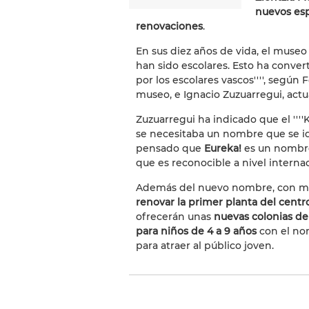
nuevos es
renovaciones
.
En sus diez años de vida, el museo
han sido escolares. Esto ha conver
por los escolares vascos'''', según 
museo, e Ignacio Zuzuarregui, actu
Zuzuarregui ha indicado que el '''
se necesitaba un nombre que se ident
pensado que
Eureka!
es un nombre 
que es reconocible a nivel internaci
Además del nuevo nombre, con mot
renovar la primer planta del centr
ofrecerán unas
nuevas colonias de
para niños de 4 a 9 años
con el nom
para atraer al público joven.