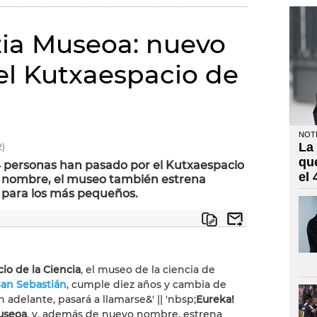
zia Museoa: nuevo
l Kutxaespacio de
NOTI
La
)
qu
314 personas han pasado por el Kutxaespacio
el
o nombre, el museo también estrena
 para los más pequeños.
io de la Ciencia
, el museo de la ciencia de
San Sebastián
, cumple diez años y cambia de
 adelante, pasará a llamarse&' || 'nbsp;
Eureka!
useoa
, y, además de nuevo nombre, estrena