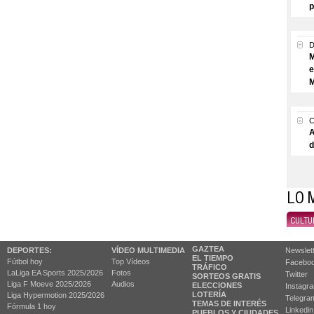
p
M
e
M
A
d
LO 
CULTU
GAZTEA
DEPORTES:
VÍDEO MULTIMEDIA
Newslet
EL TIEMPO
Fútbol hoy
Top Vídeos
Facebo
TRÁFICO
LaLiga EA Sports 2025/2026
Fotos
Twitter
SORTEOS GRATIS
Liga F Moeve 2025/2026
Audios
ELECCIONES
Instagr
LOTERÍA
Liga Hypermotion 2025/2026
Telegra
TEMAS DE INTERÉS
Fórmula 1 hoy
Linkedin
PUEBLOS Y CIUDADES