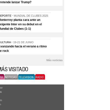
retende lanzar Trump?
DEPORTE
MUNDIAL DE CLUBES 2025
onterrey planta cara ante un
xigente Inter en su debut en el
undial de Clubes (1-1)
CULTURA
19-21 DE JUNIO
vanzando hacia el verano a ritmo
e rock
Más noticias
MÁS VISITADO
RA
NOTICIAS
TELEVISION
RADIO
ter
ok
am
m