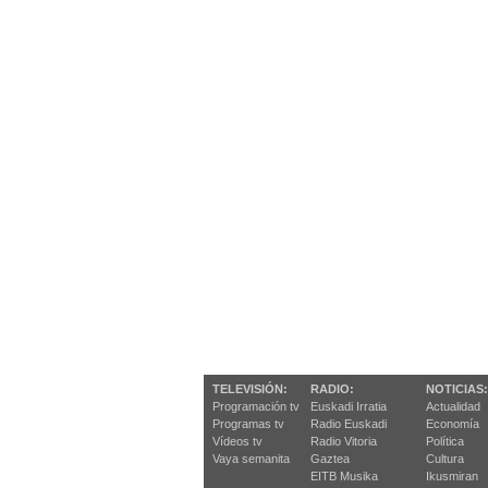
TELEVISIÓN:
RADIO:
NOTICIAS:
Programación tv
Euskadi Irratia
Actualidad
Programas tv
Radio Euskadi
Economía
Vídeos tv
Radio Vitoria
Política
Vaya semanita
Gaztea
Cultura
EITB Musika
Ikusmiran