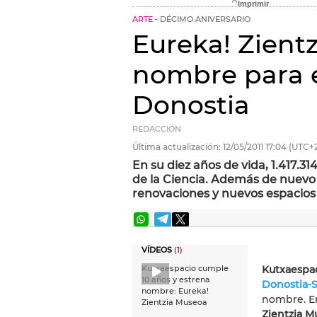
ARTE
DÉCIMO ANIVERSARIO
Eureka! Zient
nombre para e
Donostia
REDACCIÓN
Última actualización:
12/05/2011
17:04
(UTC+2
En su diez años de vida, 1.417.
de la Ciencia. Además de nuev
renovaciones y nuevos espacios
VÍDEOS
(1)
Kutxaespac
Kutxaespacio cumple
10 años y estrena
Donostia-
nombre: Eureka!
nombre. En
Zientzia Museoa
Zientzia M