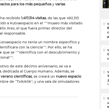
pacios para los más pequeños
y
varias
 ha recibido
1.417.314 visitas
, de las que 492.313
tido a Kutxaespacio en el ''''museo más visitado
N
Félix Ares, el que fuera primer director del
E
c
al responsable.
p
'Kutxaespacio no tenía un nombre específico y
ificara con la ciencia''''. Por ello, se ha
N
que se ''''identifica con el descubrimiento y
O
onal''''.
c
ivo de este décimo aniversario, se va a
o
, dedicada al Cuerpo Humano. Además, se
N
 verano científicas
, se creará un
nuevo espacio
T
J
bre de ''Txikiklik'', y una sala de simuladores
"
N
¿
t