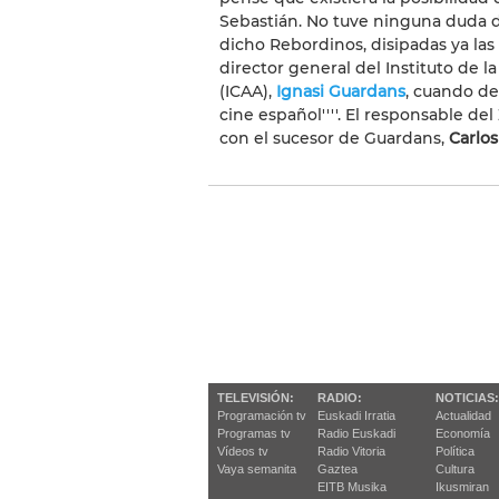
Sebastián. No tuve ninguna duda de
dicho Rebordinos, disipadas ya las
director general del Instituto de l
(ICAA),
Ignasi Guardans
, cuando de
cine español''''. El responsable d
con el sucesor de Guardans,
Carlo
TELEVISIÓN:
RADIO:
NOTICIAS:
Programación tv
Euskadi Irratia
Actualidad
Programas tv
Radio Euskadi
Economía
Vídeos tv
Radio Vitoria
Política
Vaya semanita
Gaztea
Cultura
EITB Musika
Ikusmiran