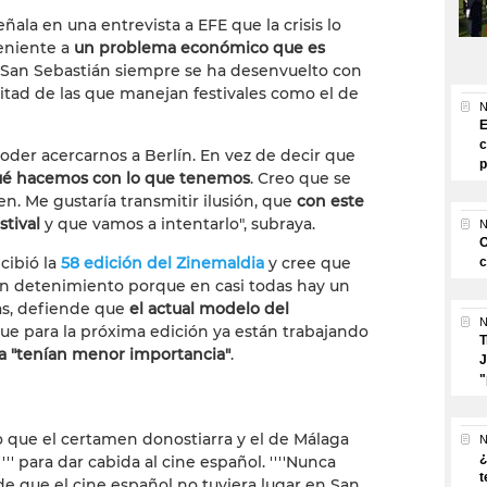
ñala en una entrevista a EFE que la crisis lo
eniente a
un problema económico que es
e San Sebastián siempre se ha desenvuelto con
itad de las que manejan festivales como el de
N
E
c
oder acercarnos a Berlín. En vez de decir que
p
ué hacemos con lo que tenemos
. Creo que se
. Me gustaría transmitir ilusión, que
con este
stival
y que vamos a intentarlo", subraya.
N
O
cibió la
58 edición del Zinemaldia
y cree que
c
n detenimiento porque en casi todas hay un
as, defiende que
el actual modelo del
N
ue para la próxima edición ya están trabajando
T
a "tenían menor importancia"
.
J
"
 que el certamen donostiarra y el de Málaga
N
¿
'' para dar cabida al cine español. ''''Nunca
t
 de que el cine español no tuviera lugar en San