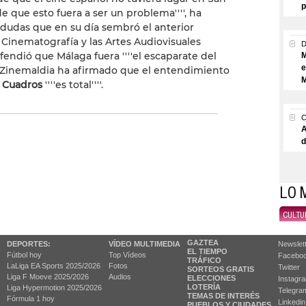
p
 que esto fuera a ser un problema'''', ha
 dudas que en su día sembró el anterior
a Cinematografía y las Artes Audiovisuales
fendió que Málaga fuera ''''el escaparate del
M
e
el Zinemaldia ha afirmado que el entendimiento
M
s Cuadros
''''es total''''.
A
d
LO 
CULTU
GAZTEA
DEPORTES:
VÍDEO MULTIMEDIA
Newslet
EL TIEMPO
Fútbol hoy
Top Vídeos
Facebo
TRÁFICO
LaLiga EA Sports 2025/2026
Fotos
Twitter
SORTEOS GRATIS
Liga F Moeve 2025/2026
Audios
ELECCIONES
Instagr
LOTERÍA
Liga Hypermotion 2025/2026
Telegra
TEMAS DE INTERÉS
Fórmula 1 hoy
Linkedin
PUEBLOS Y CIUDADES