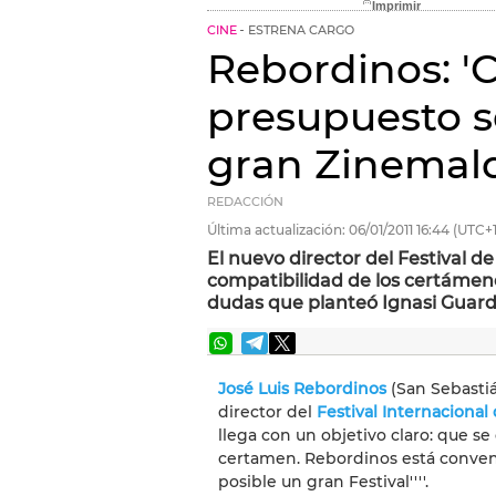
CINE
ESTRENA CARGO
Rebordinos: '
presupuesto s
gran Zinemald
REDACCIÓN
Última actualización:
06/01/2011
16:44
(UTC+1
El nuevo director del Festival d
compatibilidad de los certámene
dudas que planteó Ignasi Guarda
José Luis Rebordinos
(San Sebastiá
director del
Festival Internacional
llega con un objetivo claro: que s
certamen. Rebordinos está convenc
posible un gran Festival''''.