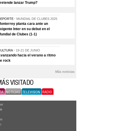
retende lanzar Trump?
DEPORTE
MUNDIAL DE CLUBES 2025
onterrey planta cara ante un
xigente Inter en su debut en el
undial de Clubes (1-1)
CULTURA
19-21 DE JUNIO
vanzando hacia el verano a ritmo
e rock
Más noticias
MÁS VISITADO
RA
NOTICIAS
TELEVISION
RADIO
ter
ok
am
m