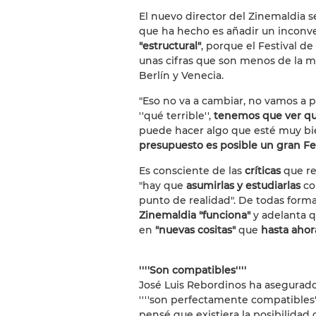
El nuevo director del Zinemaldia se
que ha hecho es añadir un inconv
"estructural"
, porque el Festival d
unas cifras que son menos de la m
Berlín y Venecia.
"Eso no va a cambiar, no vamos a p
''qué terrible'',
tenemos que ver q
puede hacer algo que esté muy bien
presupuesto es posible un gran Fe
Es consciente de las
críticas
que re
"hay que
asumirlas y estudiarlas
co
punto de realidad". De todas form
Zinemaldia "funciona"
y adelanta q
en
"nuevas cositas"
que
hasta ahor
''''Son compatibles''''
José Luis Rebordinos ha asegurado
''''son perfectamente compatibles''
pensé que existiera la posibilidad