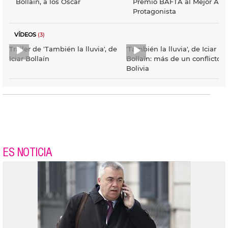
Bollaín, a los Óscar
Premio BAFTA al Mejor Acto
Protagonista
VÍDEOS
(3)
Tráiler de 'También la lluvia', de
'También la lluvia', de Iciar
Iciar Bollaín
Bollaín: más de un conflicto, 
Bolivia
ES NOTICIA