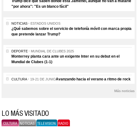
Trump dice que saben dónde está Jamenei, aunque no van a matarle
"por ahora": "Es un blanco fácil"
NOTICIAS
ESTADOS UNIDOS
¿Qué sabemos sobre el servicio de telefonía móvil con marca propia
que pretende lanzar Trump?
DEPORTE
MUNDIAL DE CLUBES 2025
Monterrey planta cara ante un exigente Inter en su debut en el
Mundial de Clubes (1-1)
Avanzando hacia el verano a ritmo de rock
CULTURA
19-21 DE JUNIO
Más noticias
LO MÁS VISITADO
CULTURA
NOTICIAS
TELEVISION
RADIO