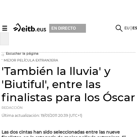
☰
EU
E
EN DIRECTO
Escuchar la página
MEJOR PELÍCULA EXTRANJERA
'También la lluvia' y
'Biutiful', entre las
finalistas para los Óscar
REDACCIÓN
Última actualización:
19/01/2011
20:39
(UTC+1)
Las dos cintas han sido seleccionadas entre las nueve