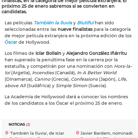
finalistas, en la categoría de mejor película extranjera. El
próximo 25 de enero sabremos si se convierten en
candidatas.
Las películas
También la lluvia
y
Biutiful
han sido
seleccionadas entre las
nueve finalistas
para la categoría
de mejor película extranjera en la próxima edición de los
Óscar
de Hollywood.
Los filmes de
Icíar Bollaín
y
Alejandro González Iñárritu
han superado la penúltima fase en la carrera por la
estatuilla, y competirán por una nominación con
Hors-la-
loi
(Argelia),
Incendies
(Canadá),
In A Better World
(Dinamarca),
Canino
(Grecia),
Confessions
(Japón),
Life,
above All
(Sudáfrica) y
Simple Simon
(Suecia).
La Academia de Hollywood dará a conocer los nombres
de los candidatos a los Óscar el próximo 25 de enero.
NOTICIAS
(2)
'También la lluvia', de Iciar
Javier Bardem, nominado a