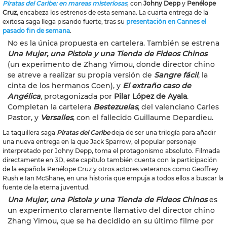
Piratas del Caribe: en mareas misteriosas
, con
Johny Depp
y
Penélope
Cruz
, encabeza los estrenos de esta semana. La cuarta entrega de la
exitosa saga llega pisando fuerte, tras su
presentación en Cannes el
pasado fin de semana
.
No es la única propuesta en cartelera. También se estrena
Una Mujer, una Pistola y una Tienda de Fideos Chinos
(un experimento de Zhang Yimou, donde director chino
se atreve a realizar su propia versión de
Sangre fácil
, la
cinta de los hermanos Coen), y
El extraño caso de
Angélica
, protagonizada por
Pilar López de Ayala
.
Completan la cartelera
Bestezuelas
, del valenciano Carles
Pastor, y
Versalles
, con el fallecido Guillaume Depardieu.
La taquillera saga
Piratas del Caribe
deja de ser una trilogía para añadir
una nueva entrega en la que Jack Sparrow, el popular personaje
interpretado por Johny Depp, toma el protagonismo absoluto. Filmada
directamente en 3D, este capítulo también cuenta con la participación
de la española Penélope Cruz y otros actores veteranos como Geoffrey
Rush e Ian McShane, en una historia que empuja a todos ellos a buscar la
fuente de la eterna juventud.
Una Mujer, una Pistola y una Tienda de Fideos Chinos
es
un experimento claramente llamativo del director chino
Zhang Yimou, que se ha decidido en su último filme por