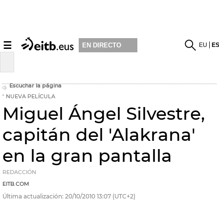
☰
EU
E
EN DIRECTO
Escuchar la página
NUEVA PELÍCULA
Miguel Ángel Silvestre,
capitán del 'Alakrana'
en la gran pantalla
REDACCIÓN
EITB.COM
Última actualización:
20/10/2010
13:07
(UTC+2)