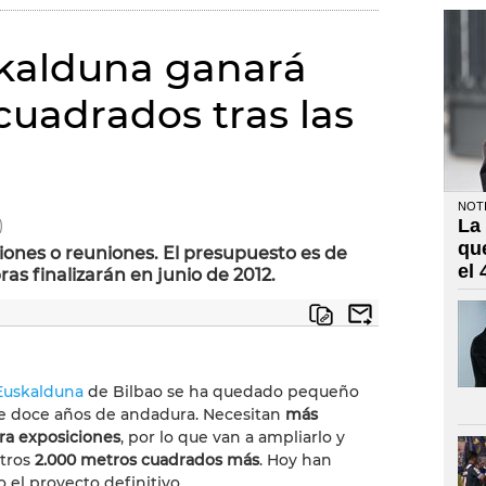
skalduna ganará
cuadrados tras las
NOTI
La
)
qu
iciones o reuniones. El presupuesto es de
el
bras finalizarán en junio de 2012.
 Euskalduna
de Bilbao se ha quedado pequeño
e doce años de andadura. Necesitan
más
ra exposiciones
, por lo que van a ampliarlo y
otros
2.000 metros cuadrados más
. Hoy han
 el proyecto definitivo.