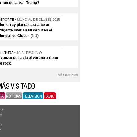
retende lanzar Trump?
DEPORTE
MUNDIAL DE CLUBES 2025
onterrey planta cara ante un
xigente Inter en su debut en el
undial de Clubes (1-1)
CULTURA
19-21 DE JUNIO
vanzando hacia el verano a ritmo
e rock
Más noticias
MÁS VISITADO
RA
NOTICIAS
TELEVISION
RADIO
ter
ok
am
m