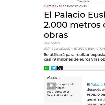
CULTURA
PARA EXPOSICIONES
El Palacio Eu
2.000 metros 
obras
REDACCIÓN
Última actualización:
16/12/2010
16:54
(UTC+1
Se utilizará para realizar expos
casi 19 millones de euros y las o
VÍDEOS
(1)
El
Palacio
Un nuevo espacio de
2.000 metros
después d
cuadrados, en el
espacio pa
Palacio Euskalduna
ganar así 
presentado