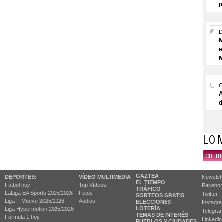
p
M
e
M
A
d
LO 
CULTU
GAZTEA
DEPORTES:
VÍDEO MULTIMEDIA
Newslet
EL TIEMPO
Fútbol hoy
Top Vídeos
Facebo
TRÁFICO
LaLiga EA Sports 2025/2026
Fotos
Twitter
SORTEOS GRATIS
Liga F Moeve 2025/2026
Audios
ELECCIONES
Instagr
LOTERÍA
Liga Hypermotion 2025/2026
Telegra
TEMAS DE INTERÉS
Fórmula 1 hoy
Linkedin
PUEBLOS Y CIUDADES