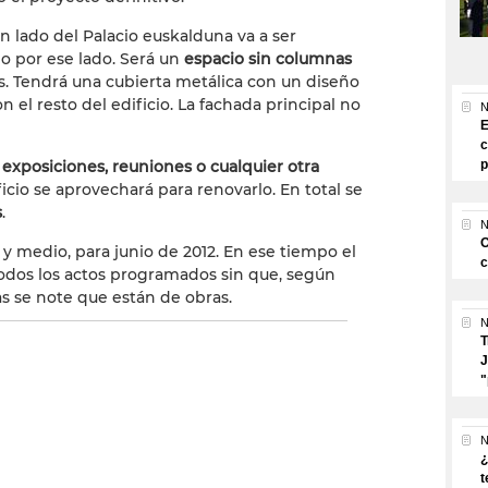
 lado del Palacio euskalduna va a ser
o por ese lado. Será un
espacio sin columnas
es. Tendrá una cubierta metálica con un diseño
 el resto del edificio. La fachada principal no
N
E
c
a
exposiciones, reuniones o cualquier otra
p
icio se aprovechará para renovarlo. En total se
s
.
N
O
y medio, para junio de 2012. En ese tiempo el
c
odos los actos programados sin que, según
s se note que están de obras.
N
T
J
"
N
¿
t