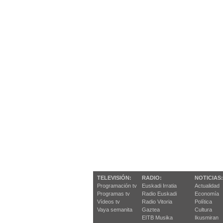
TELEVISIÓN:
RADIO:
NOTICIAS:
Programación tv
Euskadi Irratia
Actualidad
Programas tv
Radio Euskadi
Economía
Vídeos tv
Radio Vitoria
Política
Vaya semanita
Gaztea
Cultura
EITB Musika
Ikusmiran