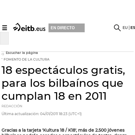
☰
EU
E
EN DIRECTO
Escuchar la página
FOMENTO DE LA CULTURA
18 espectáculos gratis,
para los bilbaínos que
cumplan 18 en 2011
REDACCIÓN
Última actualización:
04/01/2011
18:23
(UTC+1)
Gracias a la tarjeta 'Kultura 18 / K18', más de 2.500 jóvenes