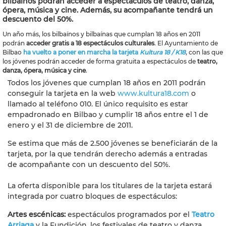
bilbaínos podrán acceder a espectáculos de teatro, danza,
ópera, música y cine. Además, su acompañante tendrá un
descuento del 50%.
Un año más, los bilbaínos y bilbaínas que cumplan 18 años en 2011
podrán
acceder gratis a 18 espectáculos culturales
. El Ayuntamiento de
Bilbao
ha vuelto a poner en marcha la tarjeta
Kultura 18 / K18
, con las que
los jóvenes podrán acceder de forma gratuita a espectáculos de
teatro,
danza, ópera, música y cine
.
Todos los jóvenes que cumplan 18 años en 2011 podrán
conseguir la tarjeta en la web
www.kultura18.com
o
llamado al teléfono 010. El único requisito es estar
empadronado en Bilbao y cumplir 18 años entre el 1 de
enero y el 31 de diciembre de 2011.
Se estima que más de 2.500 jóvenes se beneficiarán de la
tarjeta, por la que tendrán derecho además a entradas
de acompañante con un descuento del 50%.
La oferta disponible para los titulares de la tarjeta estará
integrada por cuatro bloques de espectáculos:
Artes escénicas:
espectáculos programados por el
Teatro
Arriaga
y la Fundición, los festivales de teatro y danza