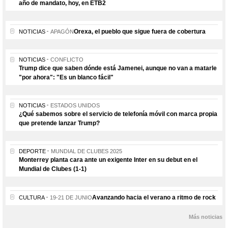
año de mandato, hoy, en ETB2
Orexa, el pueblo que sigue fuera de cobertura
NOTICIAS
APAGÓN
NOTICIAS
CONFLICTO
Trump dice que saben dónde está Jamenei, aunque no van a matarle
"por ahora": "Es un blanco fácil"
NOTICIAS
ESTADOS UNIDOS
¿Qué sabemos sobre el servicio de telefonía móvil con marca propia
que pretende lanzar Trump?
DEPORTE
MUNDIAL DE CLUBES 2025
Monterrey planta cara ante un exigente Inter en su debut en el
Mundial de Clubes (1-1)
Avanzando hacia el verano a ritmo de rock
CULTURA
19-21 DE JUNIO
Más noticias