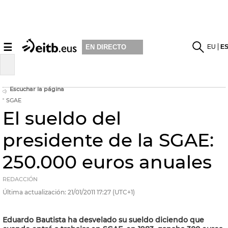
☰
EU
E
EN DIRECTO
Escuchar la página
SGAE
El sueldo del
presidente de la SGAE:
250.000 euros anuales
REDACCIÓN
Última actualización:
21/01/2011
17:27
(UTC+1)
Eduardo Bautista ha desvelado su sueldo diciendo que