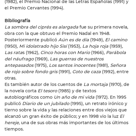
(1982), el Premio Nacional de las Letras Españolas (1991) y
el Premio Cervantes (1994).
Bibliografía
La sombra del ciprés es alargada
fue su primera novela,
obra con la que obtuvo el Premio Nadal en 1948.
Posteriormente publicó
Aún es de día
(1949),
El camino
(1950),
Mi idolatrado hijo Sisí
(1953),
La hoja roja
(1959),
Las rata
s (1962),
Cinco horas con Mario
(1966),
Parábola
del náufrago
(1969),
Las guerras de nuestros
antepasados
(1975),
Los santos inocentes
(1981),
Señora
de rojo sobre fondo gris
(1991),
Coto de caza
(1992), entre
otras.
Es también autor de los cuentos de
La mortaja
(1970), de
la novela corta
El tesoro
(1985) y de textos
autobiográficos como
Un año de mi vida
(1972). En 1995
publicó
Diario de un jubilado
(1995), un retrato irónico y
tierno sobre la vida y las relaciones entre dos viejos que
alcanzó un gran éxito de público; y en 1998 vio la luz
El
hereje
, una de sus obras más importantes de los últimos
tiempos.